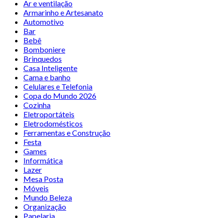
Ar e ventilação
Armarinho e Artesanato
Automotivo
Bar
Bebê
Bomboniere
Brinquedos
Casa Inteligente
Cama e banho
Celulares e Telefonia
Copa do Mundo 2026
Cozinha
Eletroportáteis
Eletrodomésticos
Ferramentas e Construção
Festa
Games
Informática
Lazer
Mesa Posta
Móveis
Mundo Beleza
Organização
Papelaria