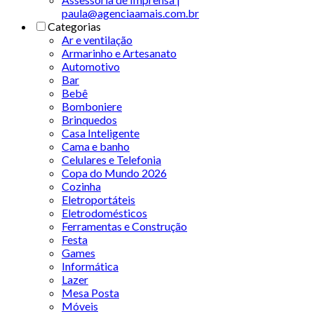
paula@agenciaamais.com.br
Categorias
Ar e ventilação
Armarinho e Artesanato
Automotivo
Bar
Bebê
Bomboniere
Brinquedos
Casa Inteligente
Cama e banho
Celulares e Telefonia
Copa do Mundo 2026
Cozinha
Eletroportáteis
Eletrodomésticos
Ferramentas e Construção
Festa
Games
Informática
Lazer
Mesa Posta
Móveis