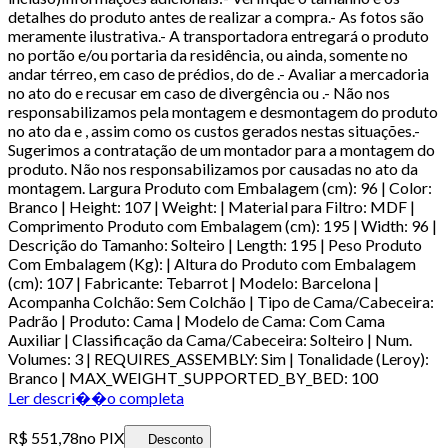
detalhes do produto antes de realizar a compra.- As fotos são
meramente ilustrativa.- A transportadora entregará o produto
no portão e/ou portaria da residência, ou ainda, somente no
andar térreo, em caso de prédios, do de .- Avaliar a mercadoria
no ato do e recusar em caso de divergência ou .- Não nos
responsabilizamos pela montagem e desmontagem do produto
no ato da e , assim como os custos gerados nestas situações.-
Sugerimos a contratação de um montador para a montagem do
produto. Não nos responsabilizamos por causadas no ato da
montagem. Largura Produto com Embalagem (cm): 96 | Color:
Branco | Height: 107 | Weight: | Material para Filtro: MDF |
Comprimento Produto com Embalagem (cm): 195 | Width: 96 |
Descrição do Tamanho: Solteiro | Length: 195 | Peso Produto
Com Embalagem (Kg): | Altura do Produto com Embalagem
(cm): 107 | Fabricante: Tebarrot | Modelo: Barcelona |
Acompanha Colchão: Sem Colchão | Tipo de Cama/Cabeceira:
Padrão | Produto: Cama | Modelo de Cama: Com Cama
Auxiliar | Classificação da Cama/Cabeceira: Solteiro | Num.
Volumes: 3 | REQUIRES_ASSEMBLY: Sim | Tonalidade (Leroy):
Branco | MAX_WEIGHT_SUPPORTED_BY_BED: 100
Ler descri��o completa
R$ 551,78
no PIX
Desconto