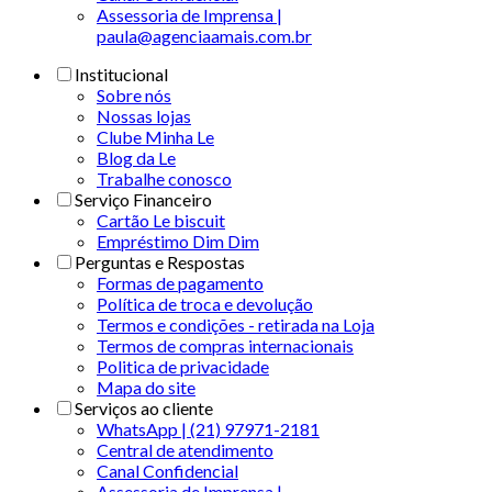
Assessoria de Imprensa |
paula@agenciaamais.com.br
Institucional
Sobre nós
Nossas lojas
Clube Minha Le
Blog da Le
Trabalhe conosco
Serviço Financeiro
Cartão Le biscuit
Empréstimo Dim Dim
Perguntas e Respostas
Formas de pagamento
Política de troca e devolução
Termos e condições - retirada na Loja
Termos de compras internacionais
Politica de privacidade
Mapa do site
Serviços ao cliente
WhatsApp | (21) 97971-2181
Central de atendimento
Canal Confidencial
Assessoria de Imprensa |