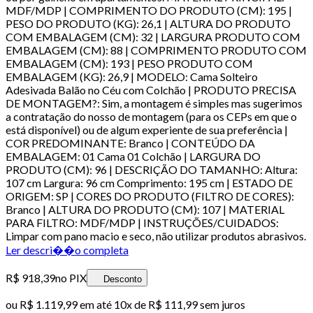
MDF/MDP | COMPRIMENTO DO PRODUTO (CM): 195 |
PESO DO PRODUTO (KG): 26,1 | ALTURA DO PRODUTO
COM EMBALAGEM (CM): 32 | LARGURA PRODUTO COM
EMBALAGEM (CM): 88 | COMPRIMENTO PRODUTO COM
EMBALAGEM (CM): 193 | PESO PRODUTO COM
EMBALAGEM (KG): 26,9 | MODELO: Cama Solteiro
Adesivada Balão no Céu com Colchão | PRODUTO PRECISA
DE MONTAGEM?: Sim, a montagem é simples mas sugerimos
a contratação do nosso de montagem (para os CEPs em que o
está disponível) ou de algum experiente de sua preferência |
COR PREDOMINANTE: Branco | CONTEÚDO DA
EMBALAGEM: 01 Cama 01 Colchão | LARGURA DO
PRODUTO (CM): 96 | DESCRIÇÃO DO TAMANHO: Altura:
107 cm Largura: 96 cm Comprimento: 195 cm | ESTADO DE
ORIGEM: SP | CORES DO PRODUTO (FILTRO DE CORES):
Branco | ALTURA DO PRODUTO (CM): 107 | MATERIAL
PARA FILTRO: MDF/MDP | INSTRUÇÕES/CUIDADOS:
Limpar com pano macio e seco, não utilizar produtos abrasivos.
Ler descri��o completa
R$ 918,39
no PIX
Desconto
ou
R$ 1.119,99
em até
10x de R$ 111,99 sem juros