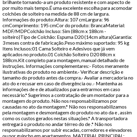
brilhante tornando-a um produto resistente e com aspecto de
por muito mais tempo.É uma excelente escolha para acomodar
colchões de solteiro na medida de 88 cm de largura.
Informações do produto:Altura: 107 cmLargura: 96
cmComprimento: 195 cmCor do produto: BrancaMaterial:
MDF/MDPColchão Incluso: Sim (88cm x 188cm -
solteiro)Tipo de Colchão: Espuma D20 (14cm altura)Garantia:
3 meses contra de fabricação.Peso máximo suportado: 95 kg
Itens Inclusos:01 Cama Solteiro e Adesivos que já vem
aplicados no produto.01 Colchão Solteiro D20 88cm x
188cm.Kit completo para montagem, manual detalhado de
instruções. Informações complementares:- Fotos meramente
ilustrativas do produto no ambiente.- Verificar descrição e
tamanho do produto antes da compra.- Avaliar a mercadoria no
ato do e recusar em caso de divergência ou .- Mantenha as
informações de e de atualizados para entrarmos em caso
necessário.* Sugerimos a contratação de um montador para a
montagem do produto. Não nos responsabilizamos por
causadas no ato da montagem.* Não nos responsabilizamos
pela montagem e desmontagem do produto no ato da e , assim
como os custos gerados nestas situações.* A transportadora
entregará o produto no andar térreo do de .* Não nos
responsabilizamos por subir escadas, corredores e elevadores
ou por guincho em apartamentos. MATERIAL PRINCIPAL: