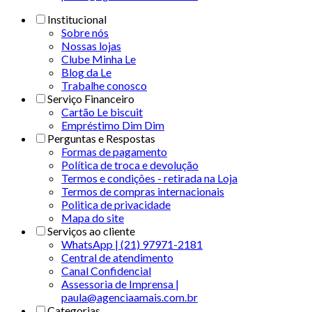
Institucional
Sobre nós
Nossas lojas
Clube Minha Le
Blog da Le
Trabalhe conosco
Serviço Financeiro
Cartão Le biscuit
Empréstimo Dim Dim
Perguntas e Respostas
Formas de pagamento
Política de troca e devolução
Termos e condições - retirada na Loja
Termos de compras internacionais
Politica de privacidade
Mapa do site
Serviços ao cliente
WhatsApp | (21) 97971-2181
Central de atendimento
Canal Confidencial
Assessoria de Imprensa |
paula@agenciaamais.com.br
Categorias