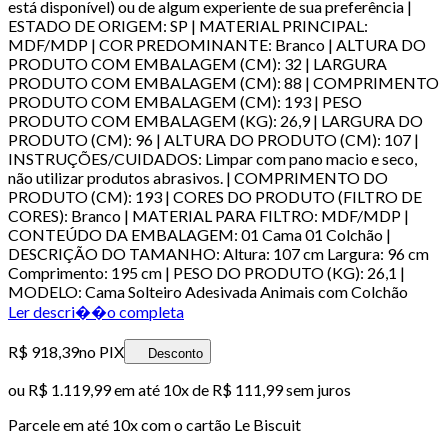
está disponível) ou de algum experiente de sua preferência |
ESTADO DE ORIGEM: SP | MATERIAL PRINCIPAL:
MDF/MDP | COR PREDOMINANTE: Branco | ALTURA DO
PRODUTO COM EMBALAGEM (CM): 32 | LARGURA
PRODUTO COM EMBALAGEM (CM): 88 | COMPRIMENTO
PRODUTO COM EMBALAGEM (CM): 193 | PESO
PRODUTO COM EMBALAGEM (KG): 26,9 | LARGURA DO
PRODUTO (CM): 96 | ALTURA DO PRODUTO (CM): 107 |
INSTRUÇÕES/CUIDADOS: Limpar com pano macio e seco,
não utilizar produtos abrasivos. | COMPRIMENTO DO
PRODUTO (CM): 193 | CORES DO PRODUTO (FILTRO DE
CORES): Branco | MATERIAL PARA FILTRO: MDF/MDP |
CONTEÚDO DA EMBALAGEM: 01 Cama 01 Colchão |
DESCRIÇÃO DO TAMANHO: Altura: 107 cm Largura: 96 cm
Comprimento: 195 cm | PESO DO PRODUTO (KG): 26,1 |
MODELO: Cama Solteiro Adesivada Animais com Colchão
Ler descri��o completa
R$ 918,39
no PIX
Desconto
ou
R$ 1.119,99
em até
10x de R$ 111,99 sem juros
Parcele em até
10
x com o cartão
Le Biscuit