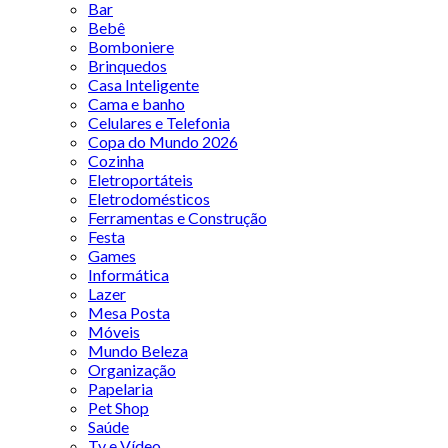
Bar
Bebê
Bomboniere
Brinquedos
Casa Inteligente
Cama e banho
Celulares e Telefonia
Copa do Mundo 2026
Cozinha
Eletroportáteis
Eletrodomésticos
Ferramentas e Construção
Festa
Games
Informática
Lazer
Mesa Posta
Móveis
Mundo Beleza
Organização
Papelaria
Pet Shop
Saúde
Tv e Vídeo