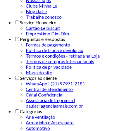
Nossas lojas
Clube Minha Le
Blog da Le
Trabalhe conosco
Serviço Financeiro
Cartão Le biscuit
Empréstimo Dim Dim
Perguntas e Respostas
Formas de pagamento
Política de troca e devolução
Termos e condições - retirada na Loja
Termos de compras internacionais
Politica de privacidade
Mapa do site
Serviços ao cliente
WhatsApp | (21) 97971-2181
Central de atendimento
Canal Confidencial
Assessoria de Imprensa |
paula@agenciaamais.com.br
Categorias
Ar e ventilação
Armarinho e Artesanato
Automotivo