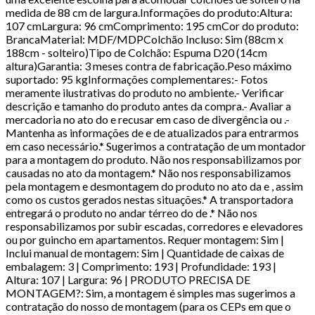
medida de 88 cm de largura.Informações do produto:Altura:
107 cmLargura: 96 cmComprimento: 195 cmCor do produto:
BrancaMaterial: MDF/MDPColchão Incluso: Sim (88cm x
188cm - solteiro)Tipo de Colchão: Espuma D20 (14cm
altura)Garantia: 3 meses contra de fabricação.Peso máximo
suportado: 95 kgInformações complementares:- Fotos
meramente ilustrativas do produto no ambiente.- Verificar
descrição e tamanho do produto antes da compra.- Avaliar a
mercadoria no ato do e recusar em caso de divergência ou .-
Mantenha as informações de e de atualizados para entrarmos
em caso necessário.* Sugerimos a contratação de um montador
para a montagem do produto. Não nos responsabilizamos por
causadas no ato da montagem.* Não nos responsabilizamos
pela montagem e desmontagem do produto no ato da e , assim
como os custos gerados nestas situações.* A transportadora
entregará o produto no andar térreo do de .* Não nos
responsabilizamos por subir escadas, corredores e elevadores
ou por guincho em apartamentos. Requer montagem: Sim |
Inclui manual de montagem: Sim | Quantidade de caixas de
embalagem: 3 | Comprimento: 193 | Profundidade: 193 |
Altura: 107 | Largura: 96 | PRODUTO PRECISA DE
MONTAGEM?: Sim, a montagem é simples mas sugerimos a
contratação do nosso de montagem (para os CEPs em que o