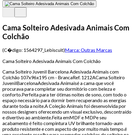
Cama Solteiro Adesivada Animais Com
Colchão
(C�digo:
1564297_Lebiscuit
)
Marca:
Outras Marcas
Cama Solteiro Adesivada Animais Com Colchão
Cama Solteiro Juvenil Barcelona Adesivada Animais com
Colchão 107x96x195 cm - BrancaRef. 1212ACama Solteiro
JuvenilBarcelonaAdesivada Animaisé a cama que você
procurava para completar seu dormitório com beleza e
conforto.Perfeita para ter ótimas noites de sono, com todo o
espaço necessário para dormir bem recuperando as energias
durante toda a noite.A Coleção Animais foi desenvolvida por
nossos designers oferecendo um visual exclusivo, descontraído
e divertivo ao ambiente.Feita emMDF e MDPe seu
acabamento é feito compintura UV brilhante tornado-aum
produto resistente e com aspecto de por muito mais tempo.é
uma excelente escolha para acomodar colchões de solteiro na