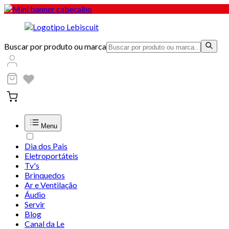
Buscar por produto ou marca
Menu
Dia dos Pais
Eletroportáteis
Tv's
Brinquedos
Ar e Ventilação
Áudio
Servir
Blog
Canal da Le