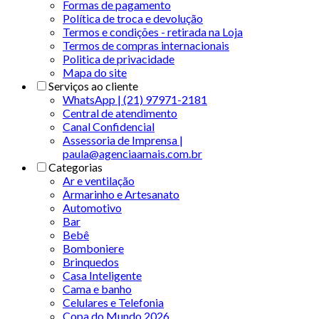
Formas de pagamento
Política de troca e devolução
Termos e condições - retirada na Loja
Termos de compras internacionais
Politica de privacidade
Mapa do site
Serviços ao cliente
WhatsApp | (21) 97971-2181
Central de atendimento
Canal Confidencial
Assessoria de Imprensa |
paula@agenciaamais.com.br
Categorias
Ar e ventilação
Armarinho e Artesanato
Automotivo
Bar
Bebê
Bomboniere
Brinquedos
Casa Inteligente
Cama e banho
Celulares e Telefonia
Copa do Mundo 2026