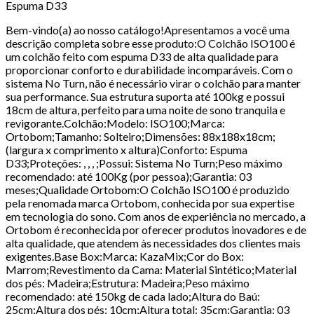
Espuma D33
Bem-vindo(a) ao nosso catálogo!Apresentamos a você uma
descrição completa sobre esse produto:O Colchão ISO100 é
um colchão feito com espuma D33 de alta qualidade para
proporcionar conforto e durabilidade incomparáveis. Com o
sistema No Turn, não é necessário virar o colchão para manter
sua performance. Sua estrutura suporta até 100kg e possui
18cm de altura, perfeito para uma noite de sono tranquila e
revigorante.Colchão:Modelo: ISO100;Marca:
Ortobom;Tamanho: Solteiro;Dimensões: 88x188x18cm;
(largura x comprimento x altura)Conforto: Espuma
D33;Proteções: , , , ;Possui: Sistema No Turn;Peso máximo
recomendado: até 100Kg (por pessoa);Garantia: 03
meses;Qualidade Ortobom:O Colchão ISO100 é produzido
pela renomada marca Ortobom, conhecida por sua expertise
em tecnologia do sono. Com anos de experiência no mercado, a
Ortobom é reconhecida por oferecer produtos inovadores e de
alta qualidade, que atendem às necessidades dos clientes mais
exigentes.Base Box:Marca: KazaMix;Cor do Box:
Marrom;Revestimento da Cama: Material Sintético;Material
dos pés: Madeira;Estrutura: Madeira;Peso máximo
recomendado: até 150kg de cada lado;Altura do Baú:
25cm;Altura dos pés: 10cm;Altura total: 35cm;Garantia: 03