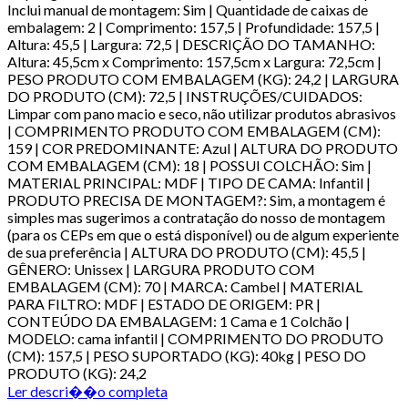
Inclui manual de montagem: Sim | Quantidade de caixas de
embalagem: 2 | Comprimento: 157,5 | Profundidade: 157,5 |
Altura: 45,5 | Largura: 72,5 | DESCRIÇÃO DO TAMANHO:
Altura: 45,5cm x Comprimento: 157,5cm x Largura: 72,5cm |
PESO PRODUTO COM EMBALAGEM (KG): 24,2 | LARGURA
DO PRODUTO (CM): 72,5 | INSTRUÇÕES/CUIDADOS:
Limpar com pano macio e seco, não utilizar produtos abrasivos
| COMPRIMENTO PRODUTO COM EMBALAGEM (CM):
159 | COR PREDOMINANTE: Azul | ALTURA DO PRODUTO
COM EMBALAGEM (CM): 18 | POSSUI COLCHÃO: Sim |
MATERIAL PRINCIPAL: MDF | TIPO DE CAMA: Infantil |
PRODUTO PRECISA DE MONTAGEM?: Sim, a montagem é
simples mas sugerimos a contratação do nosso de montagem
(para os CEPs em que o está disponível) ou de algum experiente
de sua preferência | ALTURA DO PRODUTO (CM): 45,5 |
GÊNERO: Unissex | LARGURA PRODUTO COM
EMBALAGEM (CM): 70 | MARCA: Cambel | MATERIAL
PARA FILTRO: MDF | ESTADO DE ORIGEM: PR |
CONTEÚDO DA EMBALAGEM: 1 Cama e 1 Colchão |
MODELO: cama infantil | COMPRIMENTO DO PRODUTO
(CM): 157,5 | PESO SUPORTADO (KG): 40kg | PESO DO
PRODUTO (KG): 24,2
Ler descri��o completa