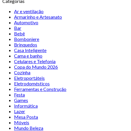
Categorias
Ar e ventilação
Armarinho e Artesanato
Automotivo
Bar
Bebê
Bomboniere
Brinquedos
Casa Inteligente
Cama e banho
Celulares e Telefonia
Copa do Mundo 2026
Cozinha
Eletroportáteis
Eletrodomésticos
Ferramentas e Construção
Festa
Games
Informática
Lazer
Mesa Posta
Móveis
Mundo Beleza