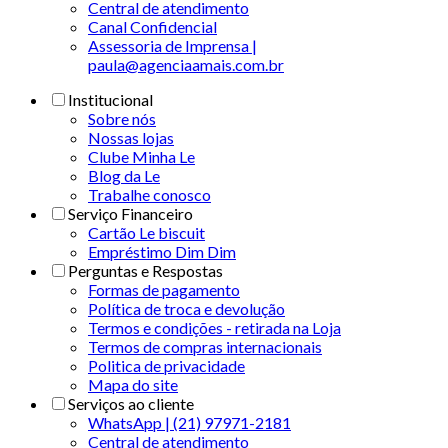
Central de atendimento
Canal Confidencial
Assessoria de Imprensa |
paula@agenciaamais.com.br
Institucional
Sobre nós
Nossas lojas
Clube Minha Le
Blog da Le
Trabalhe conosco
Serviço Financeiro
Cartão Le biscuit
Empréstimo Dim Dim
Perguntas e Respostas
Formas de pagamento
Política de troca e devolução
Termos e condições - retirada na Loja
Termos de compras internacionais
Politica de privacidade
Mapa do site
Serviços ao cliente
WhatsApp | (21) 97971-2181
Central de atendimento