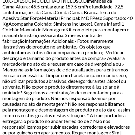
10X70X150 CMCOLCHÃO INCLUSO.Dimensões da
Cama:Altura: 45,5 cmLargura: 157,5 cmProfundidade: 72,5
cmInformações da Cama:Cor da Cama: BrancaTema do
Adesivo:Star ForceMaterial Principal: MDFPeso Suportado: 40
KgAcompanha Colchão: SimItens Inclusos:1 Cama Infantil1
ColchãoManual de MontagemKit completo para montagem e
manual de instruçõesGarantia:3 meses contra de
fabricaçãoInformações Adicionais:- Fotos meramente
ilustrativas do produto no ambiente.- Os objetos que
ambientam as fotos não acompanham o produto;- Verificar
descrição e tamanho do produto antes da compra.- Avaliar a
mercadoria no ato do e recusar em caso de divergência ou .-
Mantenha as informações de e de atualizados para entrarmos
em caso necessário.- Limpar com flanela ou pano macio seco,
não utilizar produtos abrasivos, desengordurantes, álcool ou
solvente. Não expor o produto diretamente à luz solar e à
umidade.* Sugerimos a contratação de um montador para a
montagem do produto. Não nos responsabilizamos por
causadas no ato da montagem.* Não nos responsabilizamos
pela montagem e desmontagem do produto no ato da e , assim
como os custos gerados nestas situações.* A transportadora
entregará o produto no andar térreo do de .* Não nos
responsabilizamos por subir escadas, corredores e elevadores
ou por guincho em apartamentos. Requer montagem: Sim |