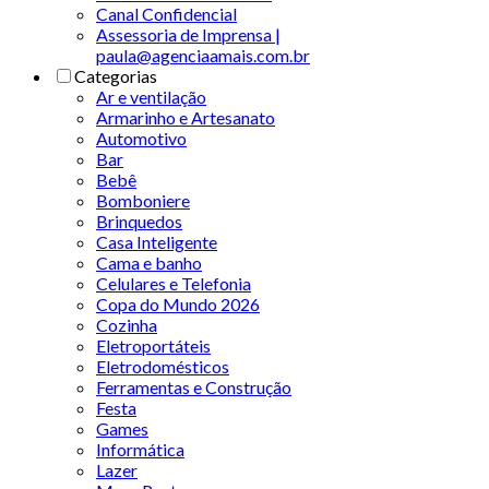
Canal Confidencial
Assessoria de Imprensa |
paula@agenciaamais.com.br
Categorias
Ar e ventilação
Armarinho e Artesanato
Automotivo
Bar
Bebê
Bomboniere
Brinquedos
Casa Inteligente
Cama e banho
Celulares e Telefonia
Copa do Mundo 2026
Cozinha
Eletroportáteis
Eletrodomésticos
Ferramentas e Construção
Festa
Games
Informática
Lazer