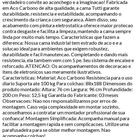
verdadeiro convite ao aconchego e a imaginacao! Fabricada
em Aco Carbono de alta qualidade, a cama Tutti garante
durabilidade, resistencia e estabilidade, acompanhando o
crescimento da crianca com seguranca. Alem disso, seu
acabamento com pintura eletrostatica oferece maior protecao
contra desgaste e facilita a limpeza, mantendo a cama sempre
linda por muito mais tempo. Caracteristicas que fazem a
diferenca: Nossa cama industrial tem estrado de aco e e a
solucao ideal para ambientes que exigem robustez,
durabilidade e facil manutencao. Completando e dando mais
resistencia, ela tambem vem com 5 pe. Seu sistema de encaixe e
reforcado. ATENCAO: Os acompanhamentos de decoracao e
itens de eletronicos sao meramente ilustrativos.
Caracteristicas: Material: Aco Carbono Resistencia para o uso
diario Suporta ate 100 kg Para colchao: 88x188 Dimensoes do
produto montado: Altura: 76 cm Largura: 96 cm Profundidade:
200 cm Peso: 12,5 kg Garantia do Fabricante: 03 meses
Observacoes: Nao nos responsabilizamos por erros de
montagem. Caso veja complexidade em montar sozinho,
aconselhamos a contratar um montador profissional de sua
confianca! Montagem Simplificada: Acompanha manual para
facilitar a montagem rapida e sem complicacoes. Utilize uma
parafusadeira para se obter melhor montagem. Nao
acompanha colchao!