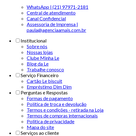
WhatsApp | (21) 97971-2181
Central de atendimento
Canal Confidencial
Assessoria de Imprensa |
paula@agenciaamais.com.br
Institucional
Sobre nós
Nossas lojas
Clube Minha Le
Blog da Le
Trabalhe conosco
Serviço Financeiro
Cartão Le biscuit
Empréstimo Dim Dim
Perguntas e Respostas
Formas de pagamento
Política de troca e devolução
Termos e condições - retirada na Loja
Termos de compras internacionais
Politica de privacidade
Mapa do site
Serviços ao cliente