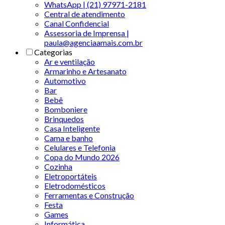
WhatsApp | (21) 97971-2181
Central de atendimento
Canal Confidencial
Assessoria de Imprensa |
paula@agenciaamais.com.br
Categorias
Ar e ventilação
Armarinho e Artesanato
Automotivo
Bar
Bebê
Bomboniere
Brinquedos
Casa Inteligente
Cama e banho
Celulares e Telefonia
Copa do Mundo 2026
Cozinha
Eletroportáteis
Eletrodomésticos
Ferramentas e Construção
Festa
Games
Informática