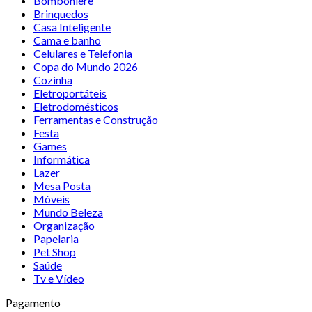
Bomboniere
Brinquedos
Casa Inteligente
Cama e banho
Celulares e Telefonia
Copa do Mundo 2026
Cozinha
Eletroportáteis
Eletrodomésticos
Ferramentas e Construção
Festa
Games
Informática
Lazer
Mesa Posta
Móveis
Mundo Beleza
Organização
Papelaria
Pet Shop
Saúde
Tv e Vídeo
Pagamento