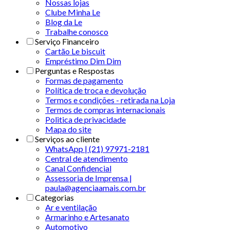
Nossas lojas
Clube Minha Le
Blog da Le
Trabalhe conosco
Serviço Financeiro
Cartão Le biscuit
Empréstimo Dim Dim
Perguntas e Respostas
Formas de pagamento
Política de troca e devolução
Termos e condições - retirada na Loja
Termos de compras internacionais
Politica de privacidade
Mapa do site
Serviços ao cliente
WhatsApp | (21) 97971-2181
Central de atendimento
Canal Confidencial
Assessoria de Imprensa |
paula@agenciaamais.com.br
Categorias
Ar e ventilação
Armarinho e Artesanato
Automotivo