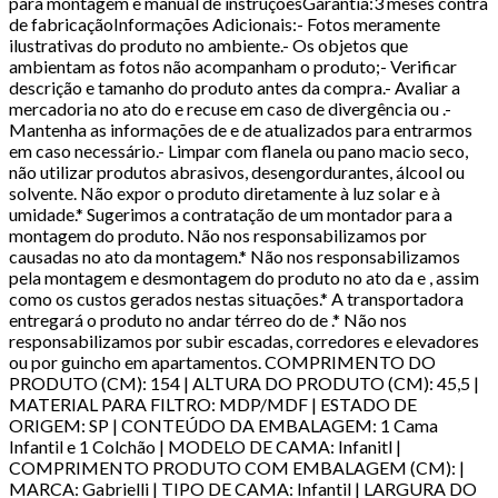
para montagem e manual de instruçõesGarantia:3 meses contra
de fabricaçãoInformações Adicionais:- Fotos meramente
ilustrativas do produto no ambiente.- Os objetos que
ambientam as fotos não acompanham o produto;- Verificar
descrição e tamanho do produto antes da compra.- Avaliar a
mercadoria no ato do e recuse em caso de divergência ou .-
Mantenha as informações de e de atualizados para entrarmos
em caso necessário.- Limpar com flanela ou pano macio seco,
não utilizar produtos abrasivos, desengordurantes, álcool ou
solvente. Não expor o produto diretamente à luz solar e à
umidade.* Sugerimos a contratação de um montador para a
montagem do produto. Não nos responsabilizamos por
causadas no ato da montagem.* Não nos responsabilizamos
pela montagem e desmontagem do produto no ato da e , assim
como os custos gerados nestas situações.* A transportadora
entregará o produto no andar térreo do de .* Não nos
responsabilizamos por subir escadas, corredores e elevadores
ou por guincho em apartamentos. COMPRIMENTO DO
PRODUTO (CM): 154 | ALTURA DO PRODUTO (CM): 45,5 |
MATERIAL PARA FILTRO: MDP/MDF | ESTADO DE
ORIGEM: SP | CONTEÚDO DA EMBALAGEM: 1 Cama
Infantil e 1 Colchão | MODELO DE CAMA: Infanitl |
COMPRIMENTO PRODUTO COM EMBALAGEM (CM): |
MARCA: Gabrielli | TIPO DE CAMA: Infantil | LARGURA DO