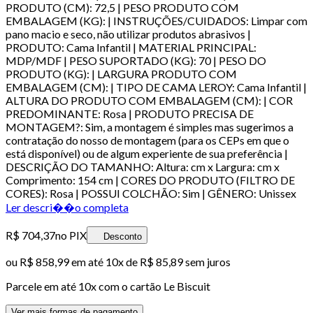
PRODUTO (CM): 72,5 | PESO PRODUTO COM
EMBALAGEM (KG): | INSTRUÇÕES/CUIDADOS: Limpar com
pano macio e seco, não utilizar produtos abrasivos |
PRODUTO: Cama Infantil | MATERIAL PRINCIPAL:
MDP/MDF | PESO SUPORTADO (KG): 70 | PESO DO
PRODUTO (KG): | LARGURA PRODUTO COM
EMBALAGEM (CM): | TIPO DE CAMA LEROY: Cama Infantil |
ALTURA DO PRODUTO COM EMBALAGEM (CM): | COR
PREDOMINANTE: Rosa | PRODUTO PRECISA DE
MONTAGEM?: Sim, a montagem é simples mas sugerimos a
contratação do nosso de montagem (para os CEPs em que o
está disponível) ou de algum experiente de sua preferência |
DESCRIÇÃO DO TAMANHO: Altura: cm x Largura: cm x
Comprimento: 154 cm | CORES DO PRODUTO (FILTRO DE
CORES): Rosa | POSSUI COLCHÃO: Sim | GÊNERO: Unissex
Ler descri��o completa
R$ 704,37
no PIX
Desconto
ou
R$ 858,99
em até
10x de R$ 85,89 sem juros
Parcele em até
10
x com o cartão
Le Biscuit
Ver mais formas de pagamento