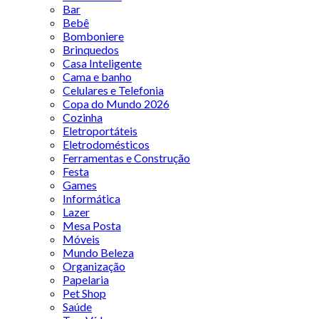
Bar
Bebê
Bomboniere
Brinquedos
Casa Inteligente
Cama e banho
Celulares e Telefonia
Copa do Mundo 2026
Cozinha
Eletroportáteis
Eletrodomésticos
Ferramentas e Construção
Festa
Games
Informática
Lazer
Mesa Posta
Móveis
Mundo Beleza
Organização
Papelaria
Pet Shop
Saúde