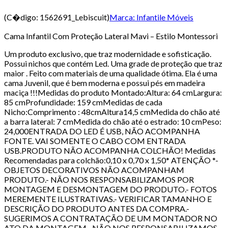
(C�digo:
1562691_Lebiscuit
)
Marca:
Infantile Móveis
Cama Infantil Com Proteção Lateral Mavi – Estilo Montessori
Um produto exclusivo, que traz modernidade e sofisticação.
Possui nichos que contém Led. Uma grade de proteção que traz
maior . Feito com materiais de uma qualidade ótima. Ela é uma
cama Juvenil, que é bem moderna e possui pés em madeira
maciça !!!Medidas do produto Montado:Altura: 64 cmLargura:
85 cmProfundidade: 159 cmMedidas de cada
Nicho:Comprimento : 48cmAltura14,5 cmMedida do chão até
a barra lateral: 7 cmMedida do chão até o estrado: 10 cmPeso:
24,000ENTRADA DO LED É USB, NÃO ACOMPANHA
FONTE. VAI SOMENTE O CABO COM ENTRADA
USB.PRODUTO NÃO ACOMPANHA COLCHÃO! Medidas
Recomendadas para colchão:0,10 x 0,70 x 1,50* ATENÇÃO *-
OBJETOS DECORATIVOS NÃO ACOMPANHAM
PRODUTO.- NÃO NOS RESPONSABILIZAMOS POR
MONTAGEM E DESMONTAGEM DO PRODUTO.- FOTOS
MEREMENTE ILUSTRATIVAS.- VERIFICAR TAMANHO E
DESCRIÇÃO DO PRODUTO ANTES DA COMPRA.-
SUGERIMOS A CONTRATAÇÃO DE UM MONTADOR NO
ATO DA MONTAGEM.- NÃO NOS RESPONSABILIZAMOS