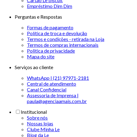
Cartão Le biscuit
Empréstimo Dim Dim
Perguntas e Respostas
Formas de pagamento
Política de troca e devolução
Termos e condições - retirada na Loja
Termos de compras internacionais
Politica de privacidade
Mapa do site
Serviços ao cliente
WhatsApp | (21) 97971-2181
Central de atendimento
Canal Confidencial
Assessoria de Imprensa |
paula@agenciaamais.com.br
Institucional
Sobre nós
Nossas lojas
Clube Minha Le
Blog da Le