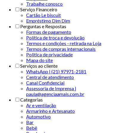
Trabalhe conosco
Serviço Financeiro
Cartão Le biscuit
Empréstimo Dim Dim
Perguntas e Respostas
Formas de pagamento
Política de troca e devolução
Termos e condições - retirada na Loja
Termos de compras internacionais
Politica de privacidade
Mapa do site
Serviços ao cliente
WhatsApp | (21) 97971-2181
Central de atendimento
Canal Confidencial
Assessoria de Imprensa |
paula@agenciaamais.com.br
Categorias
Ar e ventilação
Armarinho e Artesanato
Automotivo
Bar
Bebê