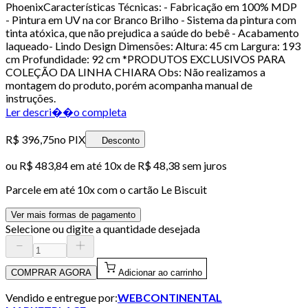
PhoenixCaracterísticas Técnicas: - Fabricação em 100% MDP
- Pintura em UV na cor Branco Brilho - Sistema da pintura com
tinta atóxica, que não prejudica a saúde do bebê - Acabamento
laqueado- Lindo Design Dimensões: Altura: 45 cm Largura: 193
cm Profundidade: 92 cm *PRODUTOS EXCLUSIVOS PARA
COLEÇÃO DA LINHA CHIARA Obs: Não realizamos a
montagem do produto, porém acompanha manual de
instruções.
Ler descri��o completa
R$ 396,75
no PIX
Desconto
ou
R$ 483,84
em até
10x de R$ 48,38 sem juros
Parcele em até
10
x com o cartão
Le Biscuit
Ver mais formas de pagamento
Selecione ou digite a quantidade desejada
COMPRAR AGORA
Adicionar ao carrinho
Vendido e entregue por:
WEBCONTINENTAL