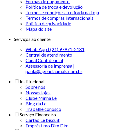
Formas de pagamento
Política de troca e devolução
Termos e condições - retirada na Loja
Termos de compras internacionais
Politica de privacidade
Mapa do site
Serviços ao cliente
WhatsApp | (21) 97971-2181
Central de atendimento
Canal Confidencial
Assessoria de Imprensa |
paula@agenciaamais.com.br
Institucional
Sobre nós
Nossas lojas
Clube Minha Le
Blog da Le
Trabalhe conosco
Serviço Financeiro
Cartão Le biscuit
Empréstimo Dim Dim