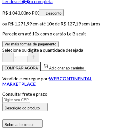
Ler descri��o completa
R$ 1.043,03
no PIX
Desconto
ou
R$ 1.271,99
em até
10x de R$ 127,19 sem juros
Parcele em até
10
x com o cartão
Le Biscuit
Ver mais formas de pagamento
Selecione ou digite a quantidade desejada
COMPRAR AGORA
Adicionar ao carrinho
Vendido e entregue por:
WEBCONTINENTAL
MARKETPLACE
Consultar frete e prazo
Descrição do produto
Sobre a Le biscuit