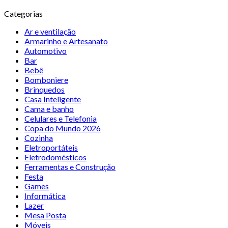
Categorias
Ar e ventilação
Armarinho e Artesanato
Automotivo
Bar
Bebê
Bomboniere
Brinquedos
Casa Inteligente
Cama e banho
Celulares e Telefonia
Copa do Mundo 2026
Cozinha
Eletroportáteis
Eletrodomésticos
Ferramentas e Construção
Festa
Games
Informática
Lazer
Mesa Posta
Móveis