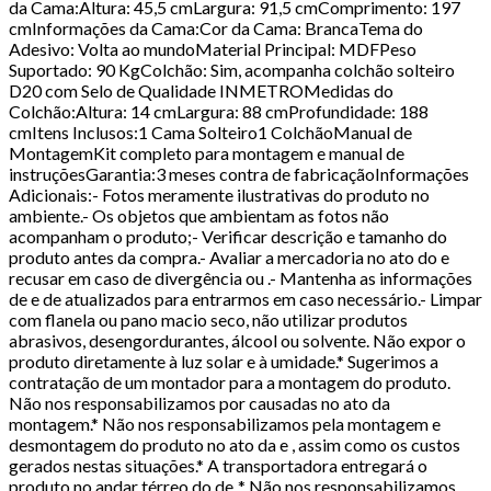
da Cama:Altura: 45,5 cmLargura: 91,5 cmComprimento: 197
cmInformações da Cama:Cor da Cama: BrancaTema do
Adesivo: Volta ao mundoMaterial Principal: MDFPeso
Suportado: 90 KgColchão: Sim, acompanha colchão solteiro
D20 com Selo de Qualidade INMETROMedidas do
Colchão:Altura: 14 cmLargura: 88 cmProfundidade: 188
cmItens Inclusos:1 Cama Solteiro1 ColchãoManual de
MontagemKit completo para montagem e manual de
instruçõesGarantia:3 meses contra de fabricaçãoInformações
Adicionais:- Fotos meramente ilustrativas do produto no
ambiente.- Os objetos que ambientam as fotos não
acompanham o produto;- Verificar descrição e tamanho do
produto antes da compra.- Avaliar a mercadoria no ato do e
recusar em caso de divergência ou .- Mantenha as informações
de e de atualizados para entrarmos em caso necessário.- Limpar
com flanela ou pano macio seco, não utilizar produtos
abrasivos, desengordurantes, álcool ou solvente. Não expor o
produto diretamente à luz solar e à umidade.* Sugerimos a
contratação de um montador para a montagem do produto.
Não nos responsabilizamos por causadas no ato da
montagem.* Não nos responsabilizamos pela montagem e
desmontagem do produto no ato da e , assim como os custos
gerados nestas situações.* A transportadora entregará o
produto no andar térreo do de .* Não nos responsabilizamos