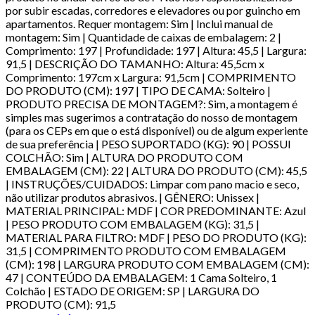
por subir escadas, corredores e elevadores ou por guincho em
apartamentos. Requer montagem: Sim | Inclui manual de
montagem: Sim | Quantidade de caixas de embalagem: 2 |
Comprimento: 197 | Profundidade: 197 | Altura: 45,5 | Largura:
91,5 | DESCRIÇÃO DO TAMANHO: Altura: 45,5cm x
Comprimento: 197cm x Largura: 91,5cm | COMPRIMENTO
DO PRODUTO (CM): 197 | TIPO DE CAMA: Solteiro |
PRODUTO PRECISA DE MONTAGEM?: Sim, a montagem é
simples mas sugerimos a contratação do nosso de montagem
(para os CEPs em que o está disponível) ou de algum experiente
de sua preferência | PESO SUPORTADO (KG): 90 | POSSUI
COLCHÃO: Sim | ALTURA DO PRODUTO COM
EMBALAGEM (CM): 22 | ALTURA DO PRODUTO (CM): 45,5
| INSTRUÇÕES/CUIDADOS: Limpar com pano macio e seco,
não utilizar produtos abrasivos. | GÊNERO: Unissex |
MATERIAL PRINCIPAL: MDF | COR PREDOMINANTE: Azul
| PESO PRODUTO COM EMBALAGEM (KG): 31,5 |
MATERIAL PARA FILTRO: MDF | PESO DO PRODUTO (KG):
31,5 | COMPRIMENTO PRODUTO COM EMBALAGEM
(CM): 198 | LARGURA PRODUTO COM EMBALAGEM (CM):
47 | CONTEÚDO DA EMBALAGEM: 1 Cama Solteiro, 1
Colchão | ESTADO DE ORIGEM: SP | LARGURA DO
PRODUTO (CM): 91,5