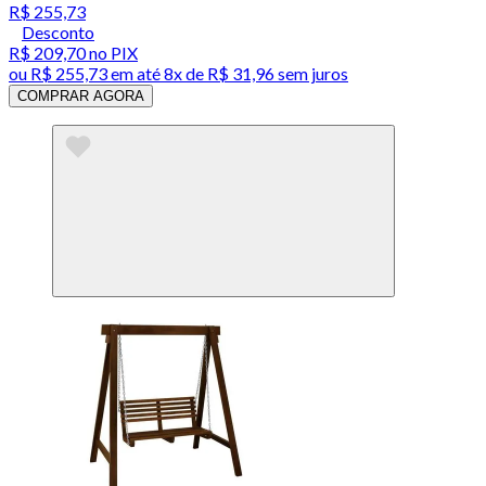
R$ 255,73
Desconto
R$ 209,70
no PIX
ou
R$ 255,73
em até
8x de R$ 31,96 sem juros
COMPRAR AGORA