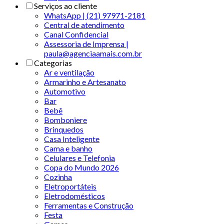
Serviços ao cliente
WhatsApp | (21) 97971-2181
Central de atendimento
Canal Confidencial
Assessoria de Imprensa |
paula@agenciaamais.com.br
Categorias
Ar e ventilação
Armarinho e Artesanato
Automotivo
Bar
Bebê
Bomboniere
Brinquedos
Casa Inteligente
Cama e banho
Celulares e Telefonia
Copa do Mundo 2026
Cozinha
Eletroportáteis
Eletrodomésticos
Ferramentas e Construção
Festa