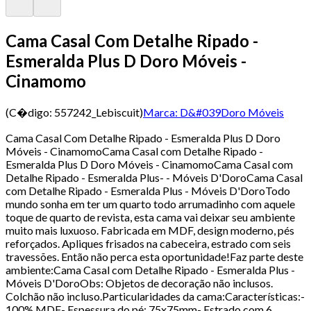
Cama Casal Com Detalhe Ripado -
Esmeralda Plus D Doro Móveis -
Cinamomo
(C�digo:
557242_Lebiscuit
)
Marca:
D&#039Doro Móveis
Cama Casal Com Detalhe Ripado - Esmeralda Plus D Doro
Móveis - CinamomoCama Casal com Detalhe Ripado -
Esmeralda Plus D Doro Móveis - CinamomoCama Casal com
Detalhe Ripado - Esmeralda Plus- - Móveis D'DoroCama Casal
com Detalhe Ripado - Esmeralda Plus - Móveis D'DoroTodo
mundo sonha em ter um quarto todo arrumadinho com aquele
toque de quarto de revista, esta cama vai deixar seu ambiente
muito mais luxuoso. Fabricada em MDF, design moderno, pés
reforçados. Apliques frisados na cabeceira, estrado com seis
travessões. Então não perca esta oportunidade!Faz parte deste
ambiente:Cama Casal com Detalhe Ripado - Esmeralda Plus -
Móveis D'DoroObs: Objetos de decoração não inclusos.
Colchão não incluso.Particularidades da cama:Características:-
100% MDF- Espessura do pé: 75x75mm- Estrado com 6