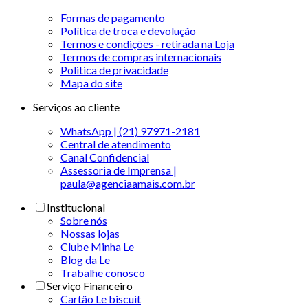
Formas de pagamento
Política de troca e devolução
Termos e condições - retirada na Loja
Termos de compras internacionais
Politica de privacidade
Mapa do site
Serviços ao cliente
WhatsApp | (21) 97971-2181
Central de atendimento
Canal Confidencial
Assessoria de Imprensa |
paula@agenciaamais.com.br
Institucional
Sobre nós
Nossas lojas
Clube Minha Le
Blog da Le
Trabalhe conosco
Serviço Financeiro
Cartão Le biscuit