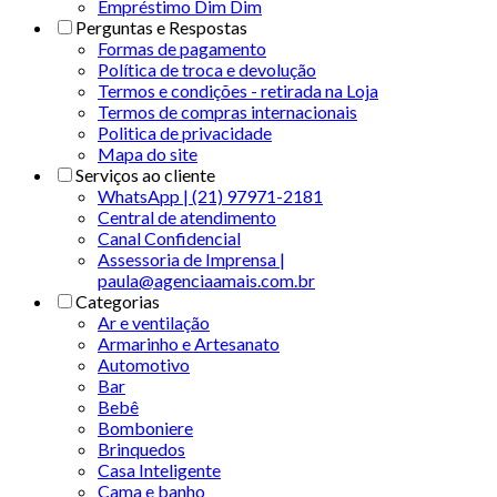
Empréstimo Dim Dim
Perguntas e Respostas
Formas de pagamento
Política de troca e devolução
Termos e condições - retirada na Loja
Termos de compras internacionais
Politica de privacidade
Mapa do site
Serviços ao cliente
WhatsApp | (21) 97971-2181
Central de atendimento
Canal Confidencial
Assessoria de Imprensa |
paula@agenciaamais.com.br
Categorias
Ar e ventilação
Armarinho e Artesanato
Automotivo
Bar
Bebê
Bomboniere
Brinquedos
Casa Inteligente
Cama e banho