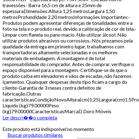
travessões- Barra 16,5 cm de altura e 25mm de
espessuraDimensões:Altura 1,25 metrosLargura 1,50
metrosProfundidade 2,20 metrosInformações Importantes:-
Produtos podem apresentar diferenças de tonalidades entre a
foto na tela e o produto real, devido a calibração de cor de tela.-
Limpar com flanela ou pano macio. Não utilizar álcool. Não
utilizar produtos abrasivos ou corrosivos.-Nós prezamos pela
qualidade da entrega em primeiro lugar, trabalhamos com
transportadoras altamente selecionadas e os melhores
materiais de embalagem.-A montagem é de total
responsabilidade do comprador. Antes de comprar, verifique o
espaço disponível para a montagem.-Certifique-se de que o
produto caiba em elevadores e vãos de escadas, não fazemos
içamentos. Quaisquer despesas deste tipo ficam a cargo do
cliente-Garantia de 3 meses contra defeitos de
fabricação.Outras
característicasCondiçãoNovoAltura(cm)1.25Largura(cm)1.5Pr
Liquído (kg)79.00000Peso
(kg)79.00000CaracterísticasMarcaD Doro Móveis
Ler descri��o completa
Este produto está indisponivel no momento
Buscar produtos similares