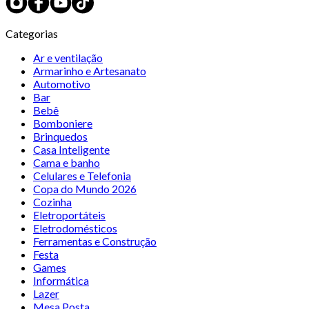
Categorias
Ar e ventilação
Armarinho e Artesanato
Automotivo
Bar
Bebê
Bomboniere
Brinquedos
Casa Inteligente
Cama e banho
Celulares e Telefonia
Copa do Mundo 2026
Cozinha
Eletroportáteis
Eletrodomésticos
Ferramentas e Construção
Festa
Games
Informática
Lazer
Mesa Posta