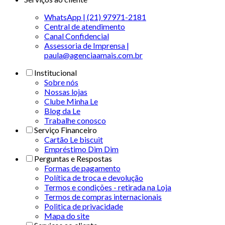
WhatsApp | (21) 97971-2181
Central de atendimento
Canal Confidencial
Assessoria de Imprensa |
paula@agenciaamais.com.br
Institucional
Sobre nós
Nossas lojas
Clube Minha Le
Blog da Le
Trabalhe conosco
Serviço Financeiro
Cartão Le biscuit
Empréstimo Dim Dim
Perguntas e Respostas
Formas de pagamento
Política de troca e devolução
Termos e condições - retirada na Loja
Termos de compras internacionais
Politica de privacidade
Mapa do site