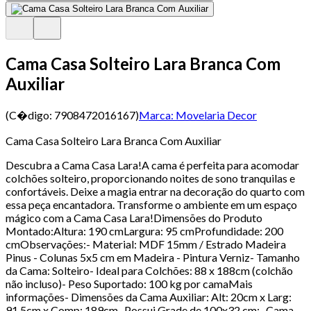
Cama Casa Solteiro Lara Branca Com
Auxiliar
(C�digo:
7908472016167
)
Marca:
Movelaria Decor
Cama Casa Solteiro Lara Branca Com Auxiliar
Descubra a Cama Casa Lara!A cama é perfeita para acomodar
colchões solteiro, proporcionando noites de sono tranquilas e
confortáveis. Deixe a magia entrar na decoração do quarto com
essa peça encantadora. Transforme o ambiente em um espaço
mágico com a Cama Casa Lara!Dimensões do Produto
Montado:Altura: 190 cmLargura: 95 cmProfundidade: 200
cmObservações:- Material: MDF 15mm / Estrado Madeira
Pinus - Colunas 5x5 cm em Madeira - Pintura Verniz- Tamanho
da Cama: Solteiro- Ideal para Colchões: 88 x 188cm (colchão
não incluso)- Peso Suportado: 100 kg por camaMais
informações- Dimensões da Cama Auxiliar: Alt: 20cm x Larg:
91,5cm x Comp: 189cm- Possui Grade de 100x32 cm;- Cama