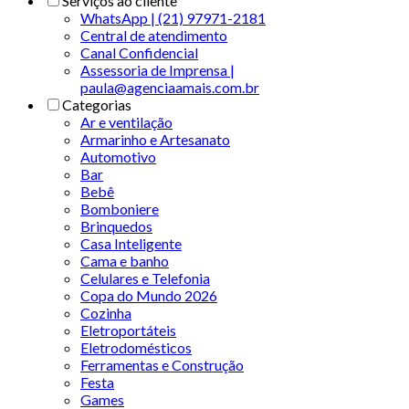
Serviços ao cliente
WhatsApp | (21) 97971-2181
Central de atendimento
Canal Confidencial
Assessoria de Imprensa |
paula@agenciaamais.com.br
Categorias
Ar e ventilação
Armarinho e Artesanato
Automotivo
Bar
Bebê
Bomboniere
Brinquedos
Casa Inteligente
Cama e banho
Celulares e Telefonia
Copa do Mundo 2026
Cozinha
Eletroportáteis
Eletrodomésticos
Ferramentas e Construção
Festa
Games