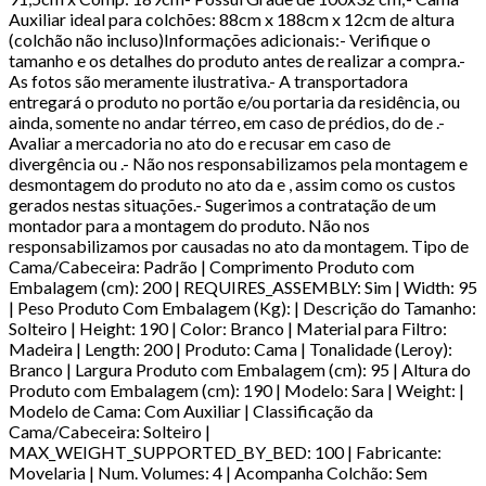
Auxiliar ideal para colchões: 88cm x 188cm x 12cm de altura
(colchão não incluso)Informações adicionais:- Verifique o
tamanho e os detalhes do produto antes de realizar a compra.-
As fotos são meramente ilustrativa.- A transportadora
entregará o produto no portão e/ou portaria da residência, ou
ainda, somente no andar térreo, em caso de prédios, do de .-
Avaliar a mercadoria no ato do e recusar em caso de
divergência ou .- Não nos responsabilizamos pela montagem e
desmontagem do produto no ato da e , assim como os custos
gerados nestas situações.- Sugerimos a contratação de um
montador para a montagem do produto. Não nos
responsabilizamos por causadas no ato da montagem. Tipo de
Cama/Cabeceira: Padrão | Comprimento Produto com
Embalagem (cm): 200 | REQUIRES_ASSEMBLY: Sim | Width: 95
| Peso Produto Com Embalagem (Kg): | Descrição do Tamanho:
Solteiro | Height: 190 | Color: Branco | Material para Filtro:
Madeira | Length: 200 | Produto: Cama | Tonalidade (Leroy):
Branco | Largura Produto com Embalagem (cm): 95 | Altura do
Produto com Embalagem (cm): 190 | Modelo: Sara | Weight: |
Modelo de Cama: Com Auxiliar | Classificação da
Cama/Cabeceira: Solteiro |
MAX_WEIGHT_SUPPORTED_BY_BED: 100 | Fabricante:
Movelaria | Num. Volumes: 4 | Acompanha Colchão: Sem