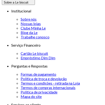
Sobre a Le biscuit
Institucional
Sobre nós
Nossas lojas
Clube Minha Le
Blog da Le
Trabalhe conosco
Serviço Financeiro
Cartão Le biscuit
Empréstimo Dim Dim
Perguntas e Respostas
Formas de pagamento
Política de troca e devolução
Termos e condições - retirada na Loja
Termos de compras internacionais
Politica de privacidade
Mapa do site
Serviços ao cliente