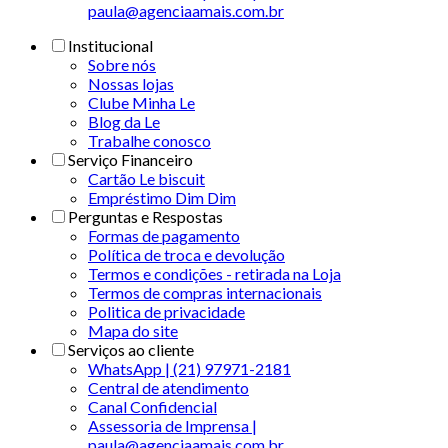
paula@agenciaamais.com.br
Institucional
Sobre nós
Nossas lojas
Clube Minha Le
Blog da Le
Trabalhe conosco
Serviço Financeiro
Cartão Le biscuit
Empréstimo Dim Dim
Perguntas e Respostas
Formas de pagamento
Política de troca e devolução
Termos e condições - retirada na Loja
Termos de compras internacionais
Politica de privacidade
Mapa do site
Serviços ao cliente
WhatsApp | (21) 97971-2181
Central de atendimento
Canal Confidencial
Assessoria de Imprensa |
paula@agenciaamais.com.br