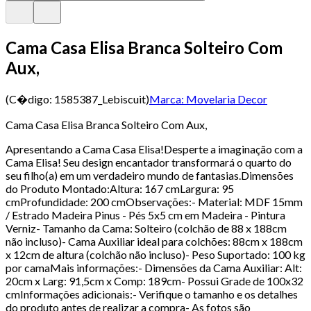
Cama Casa Elisa Branca Solteiro Com
Aux,
(C�digo:
1585387_Lebiscuit
)
Marca:
Movelaria Decor
Cama Casa Elisa Branca Solteiro Com Aux,
Apresentando a Cama Casa Elisa!Desperte a imaginação com a
Cama Elisa! Seu design encantador transformará o quarto do
seu filho(a) em um verdadeiro mundo de fantasias.Dimensões
do Produto Montado:Altura: 167 cmLargura: 95
cmProfundidade: 200 cmObservações:- Material: MDF 15mm
/ Estrado Madeira Pinus - Pés 5x5 cm em Madeira - Pintura
Verniz- Tamanho da Cama: Solteiro (colchão de 88 x 188cm
não incluso)- Cama Auxiliar ideal para colchões: 88cm x 188cm
x 12cm de altura (colchão não incluso)- Peso Suportado: 100 kg
por camaMais informações:- Dimensões da Cama Auxiliar: Alt:
20cm x Larg: 91,5cm x Comp: 189cm- Possui Grade de 100x32
cmInformações adicionais:- Verifique o tamanho e os detalhes
do produto antes de realizar a compra- As fotos são