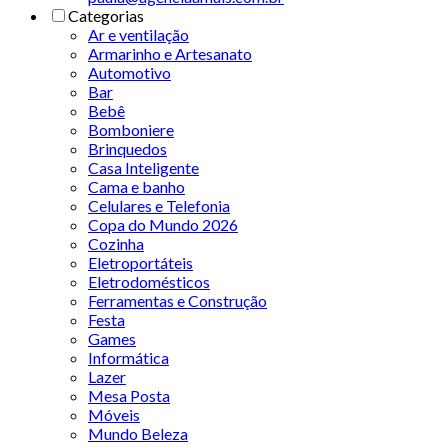
Categorias
Ar e ventilação
Armarinho e Artesanato
Automotivo
Bar
Bebê
Bomboniere
Brinquedos
Casa Inteligente
Cama e banho
Celulares e Telefonia
Copa do Mundo 2026
Cozinha
Eletroportáteis
Eletrodomésticos
Ferramentas e Construção
Festa
Games
Informática
Lazer
Mesa Posta
Móveis
Mundo Beleza