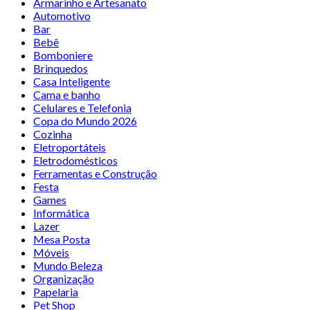
Armarinho e Artesanato
Automotivo
Bar
Bebê
Bomboniere
Brinquedos
Casa Inteligente
Cama e banho
Celulares e Telefonia
Copa do Mundo 2026
Cozinha
Eletroportáteis
Eletrodomésticos
Ferramentas e Construção
Festa
Games
Informática
Lazer
Mesa Posta
Móveis
Mundo Beleza
Organização
Papelaria
Pet Shop