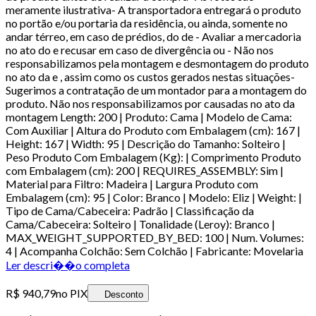
meramente ilustrativa- A transportadora entregará o produto
no portão e/ou portaria da residência, ou ainda, somente no
andar térreo, em caso de prédios, do de - Avaliar a mercadoria
no ato do e recusar em caso de divergência ou - Não nos
responsabilizamos pela montagem e desmontagem do produto
no ato da e , assim como os custos gerados nestas situações-
Sugerimos a contratação de um montador para a montagem do
produto. Não nos responsabilizamos por causadas no ato da
montagem Length: 200 | Produto: Cama | Modelo de Cama:
Com Auxiliar | Altura do Produto com Embalagem (cm): 167 |
Height: 167 | Width: 95 | Descrição do Tamanho: Solteiro |
Peso Produto Com Embalagem (Kg): | Comprimento Produto
com Embalagem (cm): 200 | REQUIRES_ASSEMBLY: Sim |
Material para Filtro: Madeira | Largura Produto com
Embalagem (cm): 95 | Color: Branco | Modelo: Eliz | Weight: |
Tipo de Cama/Cabeceira: Padrão | Classificação da
Cama/Cabeceira: Solteiro | Tonalidade (Leroy): Branco |
MAX_WEIGHT_SUPPORTED_BY_BED: 100 | Num. Volumes:
4 | Acompanha Colchão: Sem Colchão | Fabricante: Movelaria
Ler descri��o completa
R$ 940,79
no PIX
Desconto