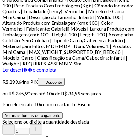
100 | Peso Produto Com Embalagem (Kg): | Cômodo Indicado:
Quartos | Tonalidade (Leroy): Vermelho | Modelo de Cama:
Mini Cama | Descrição do Tamanho: Infantil | Width: 100 |
Altura do Produto com Embalagem (cm): 100 | Color:
Vermelho | Fabricante: Gabrielli Móveis | Largura Produto com
Embalagem (cm): 100 | Height: 100 | Length: 100 | Acompanha
Colchão: Sem Colchão | Tipo de Cama/Cabeceira: Padrão |
Material para Filtro: MDF/MDP | Num. Volumes: 1 | Produto:
Mini Cama | MAX_WEIGHT_SUPPORTED_BY_BED: 60 |
Modelo: Carro | Classificação da Cama/Cabeceira: Infantil |
Weight: | REQUIRES_ASSEMBLY: Sim
Ler descri��o completa
R$ 283,64
no PIX
Desconto
ou
R$ 345,90
em até
10x de R$ 34,59 sem juros
Parcele em até
10
x com o cartão
Le Biscuit
Ver mais formas de pagamento
Selecione ou digite a quantidade desejada