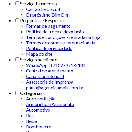
Serviço Financeiro
Cartão Le biscuit
Empréstimo Dim Dim
Perguntas e Respostas
Formas de pagamento
Política de troca e devolução
Termos e condições - retirada na Loja
Termos de compras internacionais
Politica de privacidade
Mapa do site
Serviços ao cliente
WhatsApp | (21) 97971-2181
Central de atendimento
Canal Confidencial
Assessoria de Imprensa |
paula@agenciaamais.com.br
Categorias
Ar e ventilação
Armarinho e Artesanato
Automotivo
Bar
Bebê
Bomboniere