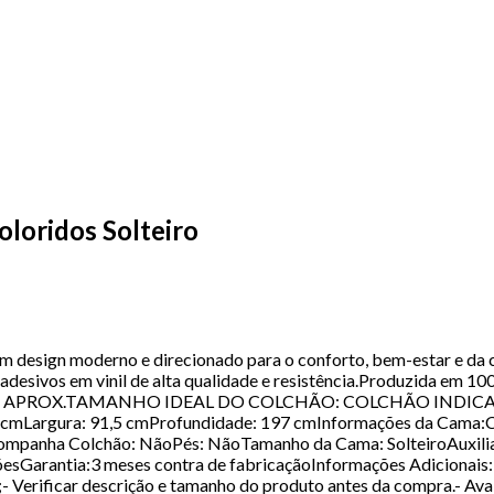
loridos Solteiro
 design moderno e direcionado para o conforto, bem-estar e da c
ntes, adesivos em vinil de alta qualidade e resistência.Prod
NOS APROX.TAMANHO IDEAL DO COLCHÃO: COLCHÃO IND
rgura: 91,5 cmProfundidade: 197 cmInformações da Cama:Cor
ompanha Colchão: NãoPés: NãoTamanho da Cama: SolteiroAuxiliar
Garantia:3 meses contra de fabricaçãoInformações Adicionais:- 
Verificar descrição e tamanho do produto antes da compra.- Avali