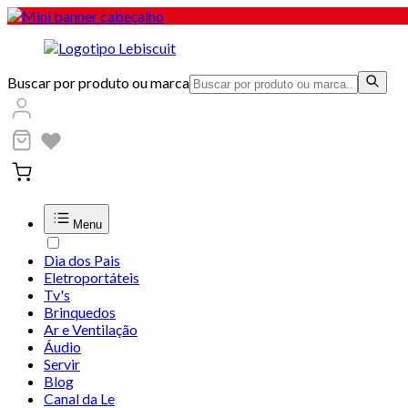
Buscar por produto ou marca
Menu
Dia dos Pais
Eletroportáteis
Tv's
Brinquedos
Ar e Ventilação
Áudio
Servir
Blog
Canal da Le