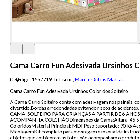
Cama Carro Fun Adesivada Ursinhos Co
(C�digo:
1557719_Lebiscuit
)
Marca:
Outras Marcas
Cama Carro Fun Adesivada Ursinhos Coloridos Solteiro
A Cama Carro Solteiro conta com adesivagem nos painéis, com
divertido.Bordas arredondadas evitando riscos de acide
CAMA: SOLTEIRO PARA CRIANÇAS A PARTIR DE 6 A
ACOMPANHA COLCHÃODimensões da Cama:Altura: 45,5 cmLa
ColoridosMaterial Principal: MDFPeso Suportado: 90 KgAc
MontagemKit completo para montagem e manual de instruções
objetos que ambientam as fotos não acompanham o produto;- 