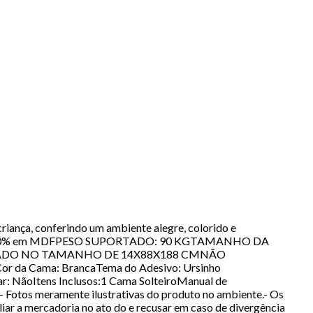
riança, conferindo um ambiente alegre, colorido e
uzida em 100% em MDFPESO SUPORTADO: 90 KGTAMANHO DA
ICADO NO TAMANHO DE 14X88X188 CMNÃO
 da Cama: BrancaTema do Adesivo: Ursinho
: NãoItens Inclusos:1 Cama SolteiroManual de
Fotos meramente ilustrativas do produto no ambiente.- Os
ar a mercadoria no ato do e recusar em caso de divergência