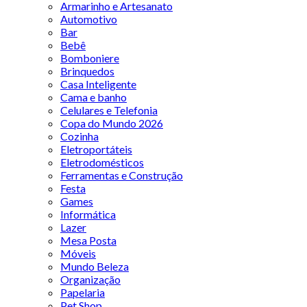
Armarinho e Artesanato
Automotivo
Bar
Bebê
Bomboniere
Brinquedos
Casa Inteligente
Cama e banho
Celulares e Telefonia
Copa do Mundo 2026
Cozinha
Eletroportáteis
Eletrodomésticos
Ferramentas e Construção
Festa
Games
Informática
Lazer
Mesa Posta
Móveis
Mundo Beleza
Organização
Papelaria
Pet Shop