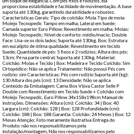
um toque de elegância. Com pés fixos e rodízios, ela
proporciona estabilidade e facilidade de movimentação. A base
suporta até 130kg, garantindo durabilidade e robustez.
Características Gerais: Tipo de colchão: Mola Tipo de mola:
Molejo Tecnopedic Tampo em malha; Lateral em Suede;
Camada superior Euro Pillow; Revestimento em malha; Molas:
Molejo Tecnopedic; Nível de conforto: médio/macio; Double
Face: Usa-se os dois lados; Suporta até 130kg. Box: Estrutura
em eucalipto de ótima qualidade; Revestimento em tecido
Suede; Quantidade de pés: 5 fixos e 2 rodízios; Altura dos pés:
13cm; Pé na parte central; Suporta até 130kg. Material:
Colchão: Molas e Tecido | Box: Madeira e Tecido Colchão: Sim
Ortopédico: Não se aplica Tratamento: Não possui Pés com
rodízio: sim Características: Pés com rodízio Suporta até (kg):
130 Altura dos pés (cm): 13 Densidade: Não se aplica
Conteúdo da Embalagem: Cama Box Viúva Castor Selle P
Double com Revestimento em Tecido Suede + Colchão com
Molejo Tecnopedic, Euro Pillow 34x158x198cm Manual de
instruções. Dimensões: Altura (cm): Colchão: 34 | Box: 40
Largura (cm): Colchão: 128 | Box: 128 Profundidade (cm):
Colchão: 188 | Box: 188 Garantia: Colchão: 24 Meses | Box: 12
Meses Atenção: Foto meramente ilustrativa Entrega do
Produto: não nos responsabilizamos pela
instalação/montagem, Não nos responsabilizamos pelo