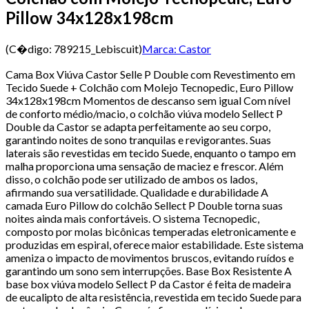
Pillow 34x128x198cm
(C�digo:
789215_Lebiscuit
)
Marca:
Castor
Cama Box Viúva Castor Selle P Double com Revestimento em
Tecido Suede + Colchão com Molejo Tecnopedic, Euro Pillow
34x128x198cm Momentos de descanso sem igual Com nível
de conforto médio/macio, o colchão viúva modelo Sellect P
Double da Castor se adapta perfeitamente ao seu corpo,
garantindo noites de sono tranquilas e revigorantes. Suas
laterais são revestidas em tecido Suede, enquanto o tampo em
malha proporciona uma sensação de maciez e frescor. Além
disso, o colchão pode ser utilizado de ambos os lados,
afirmando sua versatilidade. Qualidade e durabilidade A
camada Euro Pillow do colchão Sellect P Double torna suas
noites ainda mais confortáveis. O sistema Tecnopedic,
composto por molas bicônicas temperadas eletronicamente e
produzidas em espiral, oferece maior estabilidade. Este sistema
ameniza o impacto de movimentos bruscos, evitando ruídos e
garantindo um sono sem interrupções. Base Box Resistente A
base box viúva modelo Sellect P da Castor é feita de madeira
de eucalipto de alta resistência, revestida em tecido Suede para