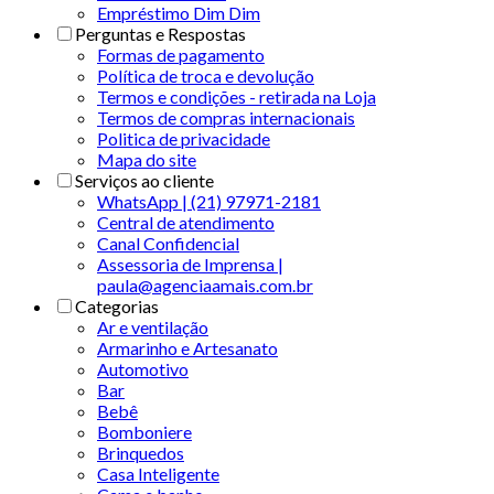
Empréstimo Dim Dim
Perguntas e Respostas
Formas de pagamento
Política de troca e devolução
Termos e condições - retirada na Loja
Termos de compras internacionais
Politica de privacidade
Mapa do site
Serviços ao cliente
WhatsApp | (21) 97971-2181
Central de atendimento
Canal Confidencial
Assessoria de Imprensa |
paula@agenciaamais.com.br
Categorias
Ar e ventilação
Armarinho e Artesanato
Automotivo
Bar
Bebê
Bomboniere
Brinquedos
Casa Inteligente