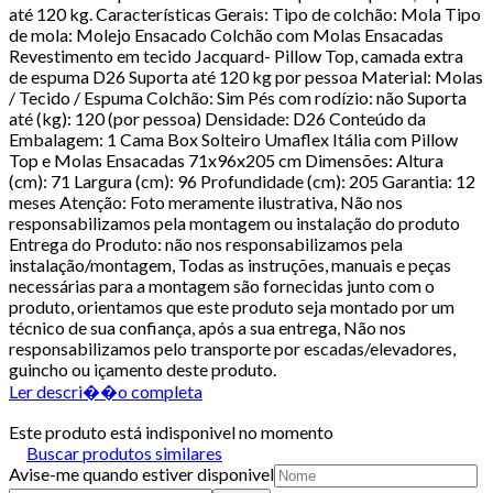
até 120 kg. Características Gerais: Tipo de colchão: Mola Tipo
de mola: Molejo Ensacado Colchão com Molas Ensacadas
Revestimento em tecido Jacquard- Pillow Top, camada extra
de espuma D26 Suporta até 120 kg por pessoa Material: Molas
/ Tecido / Espuma Colchão: Sim Pés com rodízio: não Suporta
até (kg): 120 (por pessoa) Densidade: D26 Conteúdo da
Embalagem: 1 Cama Box Solteiro Umaflex Itália com Pillow
Top e Molas Ensacadas 71x96x205 cm Dimensões: Altura
(cm): 71 Largura (cm): 96 Profundidade (cm): 205 Garantia: 12
meses Atenção: Foto meramente ilustrativa, Não nos
responsabilizamos pela montagem ou instalação do produto
Entrega do Produto: não nos responsabilizamos pela
instalação/montagem, Todas as instruções, manuais e peças
necessárias para a montagem são fornecidas junto com o
produto, orientamos que este produto seja montado por um
técnico de sua confiança, após a sua entrega, Não nos
responsabilizamos pelo transporte por escadas/elevadores,
guincho ou içamento deste produto.
Ler descri��o completa
Este produto está indisponivel no momento
Buscar produtos similares
Avise-me quando estiver disponivel