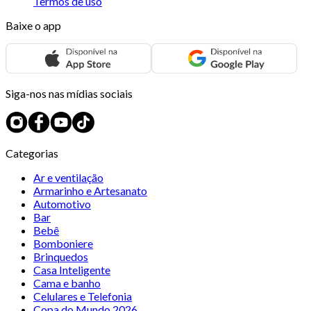
Termos de uso
Baixe o app
Siga-nos nas mídias sociais
Categorias
Ar e ventilação
Armarinho e Artesanato
Automotivo
Bar
Bebê
Bomboniere
Brinquedos
Casa Inteligente
Cama e banho
Celulares e Telefonia
Copa do Mundo 2026