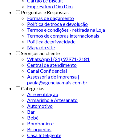
Cartão Le biscuit
Empréstimo Dim Dim
Perguntas e Respostas
Formas de pagamento
Política de troca e devolução
Termos e condições - retirada na Loja
Termos de compras internacionais
Politica de privacidade
Mapa do site
Serviços ao cliente
WhatsApp | (21) 97971-2181
Central de atendimento
Canal Confidencial
Assessoria de Imprensa |
paula@agenciaamais.com.br
Categorias
Ar e ventilação
Armarinho e Artesanato
Automotivo
Bar
Bebê
Bomboniere
Brinquedos
Casa Inteligente