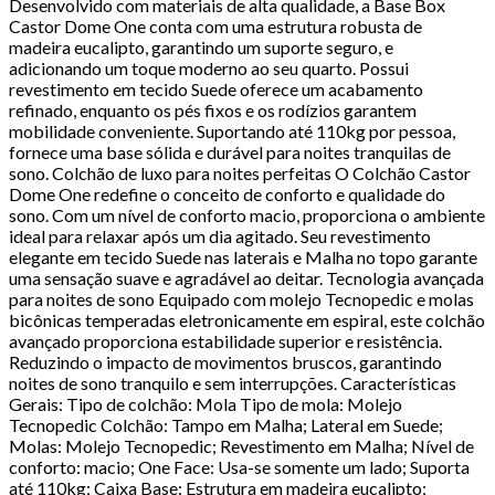
Desenvolvido com materiais de alta qualidade, a Base Box
Castor Dome One conta com uma estrutura robusta de
madeira eucalipto, garantindo um suporte seguro, e
adicionando um toque moderno ao seu quarto. Possui
revestimento em tecido Suede oferece um acabamento
refinado, enquanto os pés fixos e os rodízios garantem
mobilidade conveniente. Suportando até 110kg por pessoa,
fornece uma base sólida e durável para noites tranquilas de
sono. Colchão de luxo para noites perfeitas O Colchão Castor
Dome One redefine o conceito de conforto e qualidade do
sono. Com um nível de conforto macio, proporciona o ambiente
ideal para relaxar após um dia agitado. Seu revestimento
elegante em tecido Suede nas laterais e Malha no topo garante
uma sensação suave e agradável ao deitar. Tecnologia avançada
para noites de sono Equipado com molejo Tecnopedic e molas
bicônicas temperadas eletronicamente em espiral, este colchão
avançado proporciona estabilidade superior e resistência.
Reduzindo o impacto de movimentos bruscos, garantindo
noites de sono tranquilo e sem interrupções. Características
Gerais: Tipo de colchão: Mola Tipo de mola: Molejo
Tecnopedic Colchão: Tampo em Malha; Lateral em Suede;
Molas: Molejo Tecnopedic; Revestimento em Malha; Nível de
conforto: macio; One Face: Usa-se somente um lado; Suporta
até 110kg; Caixa Base: Estrutura em madeira eucalipto;