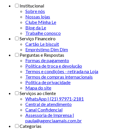
Institucional
Sobre nós
Nossas lojas
Clube Minha Le
Blog da Le
Trabalhe conosco
Serviço Financeiro
Cartão Le biscuit
Empréstimo Dim Dim
Perguntas e Respostas
Formas de pagamento
Política de troca e devolução
Termos e condições - retirada na Loja
Termos de compras internacionais
Politica de privacidade
Mapa do site
Serviços ao cliente
WhatsApp | (21) 97971-2181
Central de atendimento
Canal Confidencial
Assessoria de Imprensa |
paula@agenciaamais.com.br
Categorias