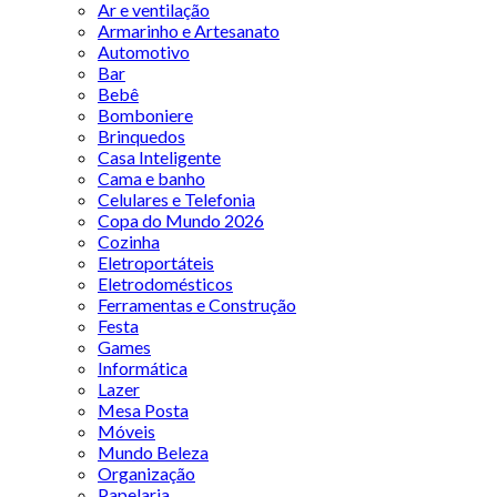
Ar e ventilação
Armarinho e Artesanato
Automotivo
Bar
Bebê
Bomboniere
Brinquedos
Casa Inteligente
Cama e banho
Celulares e Telefonia
Copa do Mundo 2026
Cozinha
Eletroportáteis
Eletrodomésticos
Ferramentas e Construção
Festa
Games
Informática
Lazer
Mesa Posta
Móveis
Mundo Beleza
Organização
Papelaria