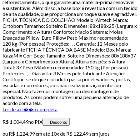
reflorestamentos, o que garante uma matéria-prima renovável
e sustentável. Além disso, a base box é revestida com um tecido
de alta qualidade, que proporciona um toque suave e agradável.
FICHA TÉCNICA DO COLCHÃO Modelo: Airtech Marca:
Ortobom Tamanho: Solteiro Dimensões: 88x188x25 (Largura x
Comprimento x Altura) Conforto: Macio Sistema: Molas
Ensacadas Pillow: Euro Pillow Peso Máximo recomendado:
120 kg (Por pessoa) Proteções: , , , Garantia: 12 Meses pelo
fabricante FICHA TÉCNICA DA BASE Modelo: Box Marca:
KazaMix Cor: Bege Tamanho: Solteiro Dimensões: 88x188x37
(Largura x Comprimento x Altura) Altura dos pés: 5 Altura
Total: 37 Peso Máximo recomendado: 150 kg (Por pessoa)
Proteções: , , , Garantia: 3 Meses pelo fabricante Atenção:
Certifique-se de que o produto passa por elevadores, portas,
escadas e corredores, pois não realizamos içamentos ou
especial. Não fazemos montagem ou desmontagem de
produtos. As cores podem sofrer uma pequena alteração de
acordo com a tela.
Ler descri��o completa
R$ 1.004,49
no PIX
Desconto
ou
R$ 1.224,99
em até
10x de R$ 122,49 sem juros