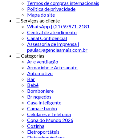
Termos de compras internacionais
Politica de privacidade
Mapa do site
Serviços ao cliente
WhatsApp | (21) 97971-2181
Central de atendimento
Canal Confidencial
Assessoria de Imprensa |
paula@agenciaamais.com.br
Categorias
Ar e ventilação
Armarinho e Artesanato
Automotivo
Bar
Bebê
Bomboniere
Brinquedos
Casa Inteligente
Cama e banho
Celulares e Telefonia
Copa do Mundo 2026
Cozinha
Eletroportáteis
Eletrodomésticos