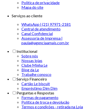
Politica de privacidade
Mapa do site
Serviços ao cliente
WhatsApp | (21) 97971-2181
Central de atendimento
Canal Confidencial
Assessoria de Imprensa |
paula@agenciaamais.com.br
Institucional
Sobre nós
Nossas lojas
Clube Minha Le
Blog da Le
Trabalhe conosco
Serviço Financeiro
Cartão Le biscuit
Empréstimo Dim Dim
Perguntas e Respostas
Formas de pagamento
Política de troca e devolução
Termos e condições - retirada na Loja