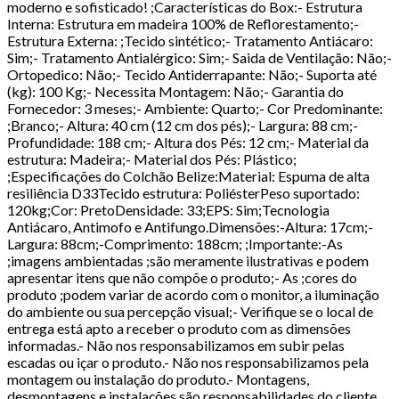
moderno e sofisticado! ;Características do Box:- Estrutura
Interna: Estrutura em madeira 100% de Reflorestamento;-
Estrutura Externa: ;Tecido sintético;- Tratamento Antiácaro:
Sim;- Tratamento Antialérgico: Sim;- Saida de Ventilação: Não;-
Ortopedico: Não;- Tecido Antiderrapante: Não;- Suporta até
(kg): 100 Kg;- Necessita Montagem: Não;- Garantia do
Fornecedor: 3 meses;- Ambiente: Quarto;- Cor Predominante:
;Branco;- Altura: 40 cm (12 cm dos pés);- Largura: 88 cm;-
Profundidade: 188 cm;- Altura dos Pés: 12 cm;- Material da
estrutura: Madeira;- Material dos Pés: Plástico;
;Especificações do Colchão Belize:Material: Espuma de alta
resiliência D33Tecido estrutura: PoliésterPeso suportado:
120kg;Cor: PretoDensidade: 33;EPS: Sim;Tecnologia
Antiácaro, Antimofo e Antifungo.Dimensões:-Altura: 17cm;-
Largura: 88cm;-Comprimento: 188cm; ;Importante:-As
;imagens ambientadas ;são meramente ilustrativas e podem
apresentar itens que não compõe o produto;- As ;cores do
produto ;podem variar de acordo com o monitor, a iluminação
do ambiente ou sua percepção visual;- Verifique se o local de
entrega está apto a receber o produto com as dimensões
informadas.- Não nos responsabilizamos em subir pelas
escadas ou içar o produto.- Não nos responsabilizamos pela
montagem ou instalação do produto.- Montagens,
desmontagens e instalações são responsabilidades do cliente.