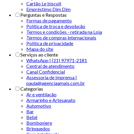
Cartão Le biscuit
Empréstimo Dim Dim
Perguntas e Respostas
Formas de pagamento
Política de troca e devolução
Termos e condições - retirada na Loja
Termos de compras internacionais
Politica de privacidade
Mapa do site
Serviços ao cliente
WhatsApp | (21) 97971-2181
Central de atendimento
Canal Confidencial
Assessoria de Imprensa |
paula@agenciaamais.com.br
Categorias
Ar e ventilação
Armarinho e Artesanato
Automotivo
Bar
Bebê
Bomboniere
Brinquedos