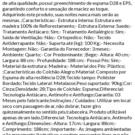
de alta qualidade, possui ;preenchimento de espuma D28 e EPS,
garantindo conforto e sensação de maciez ao toque.
Adquirindo este produto, suas noites nunca mais serão as
mesmas. ;Características:- Estrutura Interna: Estrutura em
madeira 100% de Reflorestamento;- Estrutura Externa: Suede;-
Tratamento Antiácaro: Sim;- Tratamento Antialérgico: Sim;-
Saida de Ventilação: Não;- Ortopedico: Não;- Tecido
Antiderrapante: Não;- Suporta até (kg): 100 Kg;- Necessita
Montagem: Não;- Garantia do Fornecedor: 3 meses;-
Ambiente: Quarto;- Cor Predominante: ;Bege;- Altura: 40 cm;-
Largura: 88 cm;- Profundidade: 188 cm;- Possui Pés: Sim;-
Material da estrutura: Madeira;- Material dos Pés: Plástico;
;Características do Colchão Alegro:Material: Composto por
Espuma de alta resiliência D28;Tecido tampo: Poliéster
Bordado;Tecido Lateral: Metalasse;Peso suportado: 90kg;Cor:
Cinza;Densidade: 28;Tipo de Colchão: Espuma;Diferencial:
Tecnologia Antiácaro, Antimofo e Antifungo;Garantia: 03
Meses pelo fabricante;Instruções / Cuidados: Utilizar em local
seco com passagem de ar, não dobrar, fazer giro
quinzenalmente no sentido pés/cabeceira. Produto utilizável
apenas de um lado.Diferencial: Tecnologia Antiácaro, Antimofo
e Antifungo;Dimensões:-Altura: 17cm;-Largura: 88cm;-
Comprimento: 188cm; ;Importante:- As ;imagens ambientadas
;são meramente ilustrativas e podem apresentar itens que não