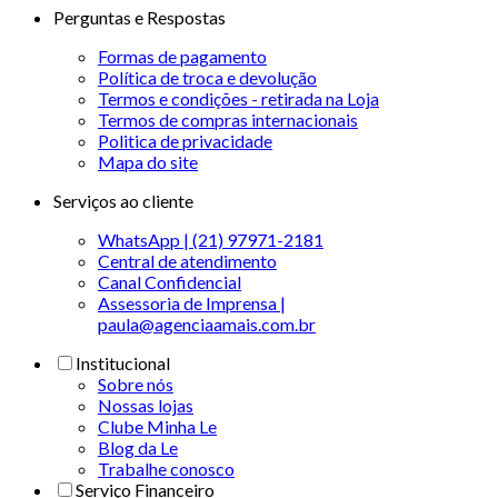
Perguntas e Respostas
Formas de pagamento
Política de troca e devolução
Termos e condições - retirada na Loja
Termos de compras internacionais
Politica de privacidade
Mapa do site
Serviços ao cliente
WhatsApp | (21) 97971-2181
Central de atendimento
Canal Confidencial
Assessoria de Imprensa |
paula@agenciaamais.com.br
Institucional
Sobre nós
Nossas lojas
Clube Minha Le
Blog da Le
Trabalhe conosco
Serviço Financeiro