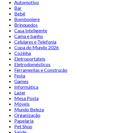
Automotivo
Bar
Bebê
Bomboniere
Brinquedos
Casa Inteligente
Cama e banho
Celulares e Telefonia
Copa do Mundo 2026
Cozinha
Eletroportáteis
Eletrodomésticos
Ferramentas e Construção
Festa
Games
Informática
Lazer
Mesa Posta
Móveis
Mundo Beleza
Organização
Papelaria
Pet Shop
Saúde