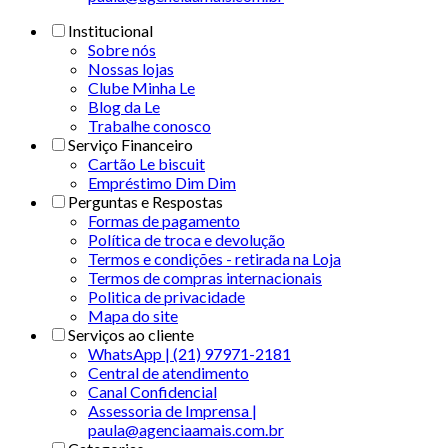
Institucional
Sobre nós
Nossas lojas
Clube Minha Le
Blog da Le
Trabalhe conosco
Serviço Financeiro
Cartão Le biscuit
Empréstimo Dim Dim
Perguntas e Respostas
Formas de pagamento
Política de troca e devolução
Termos e condições - retirada na Loja
Termos de compras internacionais
Politica de privacidade
Mapa do site
Serviços ao cliente
WhatsApp | (21) 97971-2181
Central de atendimento
Canal Confidencial
Assessoria de Imprensa |
paula@agenciaamais.com.br