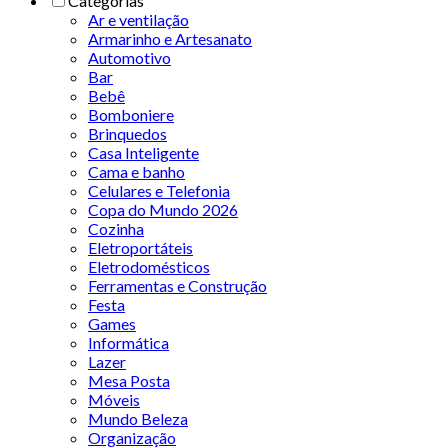
Categorias
Ar e ventilação
Armarinho e Artesanato
Automotivo
Bar
Bebê
Bomboniere
Brinquedos
Casa Inteligente
Cama e banho
Celulares e Telefonia
Copa do Mundo 2026
Cozinha
Eletroportáteis
Eletrodomésticos
Ferramentas e Construção
Festa
Games
Informática
Lazer
Mesa Posta
Móveis
Mundo Beleza
Organização