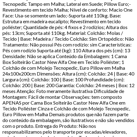
Tecnopedic Tampo em Malha; Lateral em Suede; Pillow Euro;-
Revestimento em tecido Malha; Nível de conforto: Macio One
Face: Usa-se somente um lado;-Suporta até 110kg. Base:
Estrutura em madeira eucalipto; Revestimento em tecido
poliéster; Quantidade de pés: 4 fixos e 2 rodízios; Altura dos
pés: 13cm; Suporta até 110kg. Material: Colchão: Molas /
Tecido | Base: Madeira / Tecido Colchão: Sim Ortopédico: Não
Tratamento: Não possui Pés com rodízio: sim Características:
Pés com rodízio Suporta até (kg): 110 Altura dos pés (cm): 13
Densidade: Não se aplica Conteúdo da Embalagem: 1 Cama
Box Solteirão Castor New Alfa One em Tecido Poliéster; 1
Colchão de com Molejo Tecnopedic, Euro Pillow em Malha
24x100x200cm Dimensões: Altura (cm): Colchão: 24 | Base: 40
Largura (cm): Colchão: 100 | Base: 100 Profundidade (cm):
Colchão: 200 | Base: 200 Garantia: Colchão: 24 meses | Box: 12
meses Atenção: Foto meramente ilustrativa Dificuldade de
Montagem: Fácil de montar Observações: tem composto
APENAS por Cama Box Solteirão Castor New Alfa One em
Tecido Poliéster Cinza e Colchão de com Molejo Tecnopedic,
Euro Pillow em Malha Demais produtos que não fazem parte
do conteúdo da embalagem, são ilustrativos e não são vendidos
com o produto. Entrega do Produto: Não nos
responsabilizamos pelo transporte por escadas/elevadores,