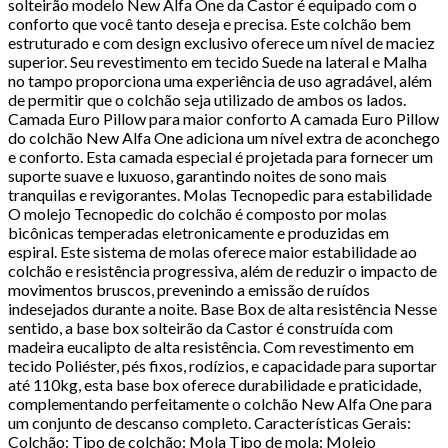
solteirão modelo New Alfa One da Castor é equipado com o
conforto que você tanto deseja e precisa. Este colchão bem
estruturado e com design exclusivo oferece um nível de maciez
superior. Seu revestimento em tecido Suede na lateral e Malha
no tampo proporciona uma experiência de uso agradável, além
de permitir que o colchão seja utilizado de ambos os lados.
Camada Euro Pillow para maior conforto A camada Euro Pillow
do colchão New Alfa One adiciona um nível extra de aconchego
e conforto. Esta camada especial é projetada para fornecer um
suporte suave e luxuoso, garantindo noites de sono mais
tranquilas e revigorantes. Molas Tecnopedic para estabilidade
O molejo Tecnopedic do colchão é composto por molas
bicônicas temperadas eletronicamente e produzidas em
espiral. Este sistema de molas oferece maior estabilidade ao
colchão e resistência progressiva, além de reduzir o impacto de
movimentos bruscos, prevenindo a emissão de ruídos
indesejados durante a noite. Base Box de alta resistência Nesse
sentido, a base box solteirão da Castor é construída com
madeira eucalipto de alta resistência. Com revestimento em
tecido Poliéster, pés fixos, rodízios, e capacidade para suportar
até 110kg, esta base box oferece durabilidade e praticidade,
complementando perfeitamente o colchão New Alfa One para
um conjunto de descanso completo. Características Gerais:
Colchão: Tipo de colchão: Mola Tipo de mola: Molejo