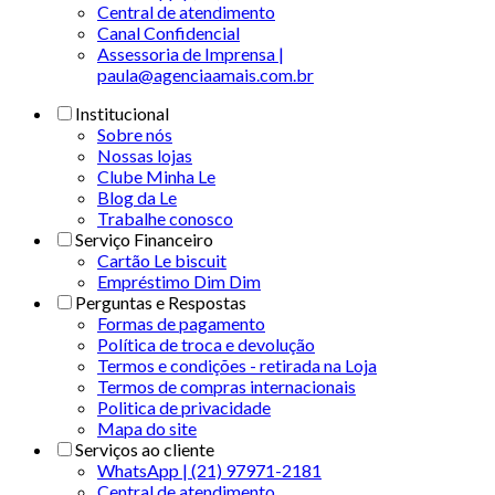
Central de atendimento
Canal Confidencial
Assessoria de Imprensa |
paula@agenciaamais.com.br
Institucional
Sobre nós
Nossas lojas
Clube Minha Le
Blog da Le
Trabalhe conosco
Serviço Financeiro
Cartão Le biscuit
Empréstimo Dim Dim
Perguntas e Respostas
Formas de pagamento
Política de troca e devolução
Termos e condições - retirada na Loja
Termos de compras internacionais
Politica de privacidade
Mapa do site
Serviços ao cliente
WhatsApp | (21) 97971-2181
Central de atendimento