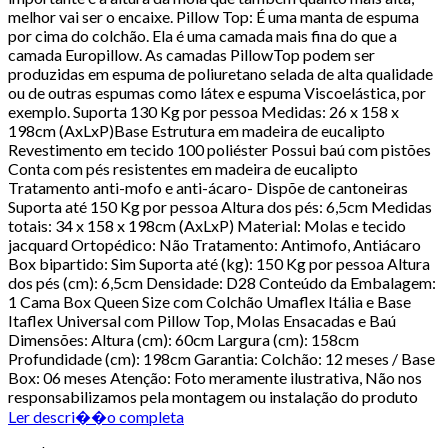
melhor vai ser o encaixe. Pillow Top: É uma manta de espuma
por cima do colchão. Ela é uma camada mais fina do que a
camada Europillow. As camadas PillowTop podem ser
produzidas em espuma de poliuretano selada de alta qualidade
ou de outras espumas como látex e espuma Viscoelástica, por
exemplo. Suporta 130 Kg por pessoa Medidas: 26 x 158 x
198cm (AxLxP)Base Estrutura em madeira de eucalipto
Revestimento em tecido 100 poliéster Possui baú com pistões
Conta com pés resistentes em madeira de eucalipto
Tratamento anti-mofo e anti-ácaro- Dispõe de cantoneiras
Suporta até 150 Kg por pessoa Altura dos pés: 6,5cm Medidas
totais: 34 x 158 x 198cm (AxLxP) Material: Molas e tecido
jacquard Ortopédico: Não Tratamento: Antimofo, Antiácaro
Box bipartido: Sim Suporta até (kg): 150 Kg por pessoa Altura
dos pés (cm): 6,5cm Densidade: D28 Conteúdo da Embalagem:
1 Cama Box Queen Size com Colchão Umaflex Itália e Base
Itaflex Universal com Pillow Top, Molas Ensacadas e Baú
Dimensões: Altura (cm): 60cm Largura (cm): 158cm
Profundidade (cm): 198cm Garantia: Colchão: 12 meses / Base
Box: 06 meses Atenção: Foto meramente ilustrativa, Não nos
responsabilizamos pela montagem ou instalação do produto
Ler descri��o completa