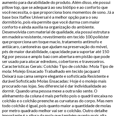
aumento para durabilidade do produto. Além disso, ele possui
pillow top, que se adequará ao seu biótipo e ao conforto que
você necessita, o que proporciona bons momentos de sono. Já a
base box Itaflex Universal é a melhor opção para o seu
dormitório, pois ela permite que você durma com maior
conforto e ainda auxilia na organização do ambiente.
Desenvolvida com material de qualidade, ela possui estrutura
em madeira resistente, revestimento em tecido 100 poliéster
que proporciona um toque macio, tratamento antimofo e
antiácaro, cantoneiras que ajudam na preservação do móvel,
pés de maior durabilidade, capacidade para suportar até 150
Kg por pessoa e amplo baú com abertura em pistão que pode
ser usado para alocar edredons, cobertores e travesseiros.
Características Gerais: Colchão Tipo de colchão: Mola Tipo de
mola: Molejo Ensacado Trabalhado em tecido jacquard
Deixará sua cama sempre elegante e sofisticada Resistente e
durável Sofisticado Molas Ensacadas: Hoje é o molejo mais
procurado nas lojas. Seu diferencial é dar individualidade ao
dormir. Quando uma pessoa mexe a outra não sente. O
alinhamento da coluna é mais perfeito pois o quadril encaixa no
colchão e o colchão preenche as curvaturas do corpo. Mas nem
todo colchão é igual, pois quanto maior a quantidade de molas
por metro quadrado melhor vai ser o colchão. Outro detalhe
importante é a altura da mola que também quanto mais alta,