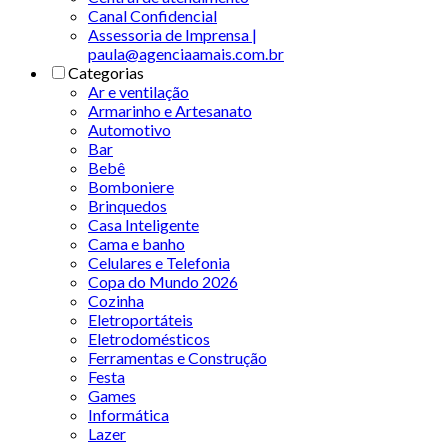
Canal Confidencial
Assessoria de Imprensa |
paula@agenciaamais.com.br
Categorias
Ar e ventilação
Armarinho e Artesanato
Automotivo
Bar
Bebê
Bomboniere
Brinquedos
Casa Inteligente
Cama e banho
Celulares e Telefonia
Copa do Mundo 2026
Cozinha
Eletroportáteis
Eletrodomésticos
Ferramentas e Construção
Festa
Games
Informática
Lazer