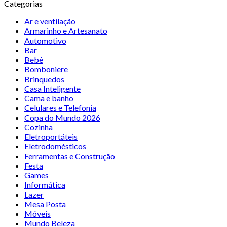
Categorias
Ar e ventilação
Armarinho e Artesanato
Automotivo
Bar
Bebê
Bomboniere
Brinquedos
Casa Inteligente
Cama e banho
Celulares e Telefonia
Copa do Mundo 2026
Cozinha
Eletroportáteis
Eletrodomésticos
Ferramentas e Construção
Festa
Games
Informática
Lazer
Mesa Posta
Móveis
Mundo Beleza