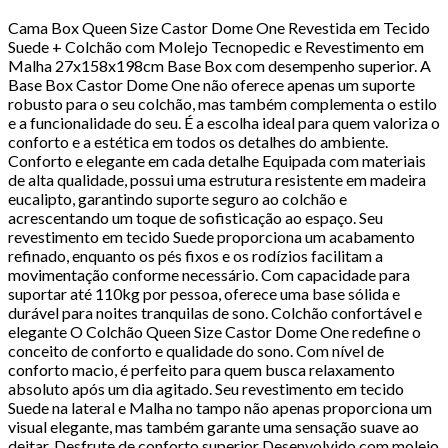
Cama Box Queen Size Castor Dome One Revestida em Tecido
Suede + Colchão com Molejo Tecnopedic e Revestimento em
Malha 27x158x198cm Base Box com desempenho superior. A
Base Box Castor Dome One não oferece apenas um suporte
robusto para o seu colchão, mas também complementa o estilo
e a funcionalidade do seu. É a escolha ideal para quem valoriza o
conforto e a estética em todos os detalhes do ambiente.
Conforto e elegante em cada detalhe Equipada com materiais
de alta qualidade, possui uma estrutura resistente em madeira
eucalipto, garantindo suporte seguro ao colchão e
acrescentando um toque de sofisticação ao espaço. Seu
revestimento em tecido Suede proporciona um acabamento
refinado, enquanto os pés fixos e os rodízios facilitam a
movimentação conforme necessário. Com capacidade para
suportar até 110kg por pessoa, oferece uma base sólida e
durável para noites tranquilas de sono. Colchão confortável e
elegante O Colchão Queen Size Castor Dome One redefine o
conceito de conforto e qualidade do sono. Com nível de
conforto macio, é perfeito para quem busca relaxamento
absoluto após um dia agitado. Seu revestimento em tecido
Suede na lateral e Malha no tampo não apenas proporciona um
visual elegante, mas também garante uma sensação suave ao
deitar. Desfrute de conforto superior Desenvolvido com molejo