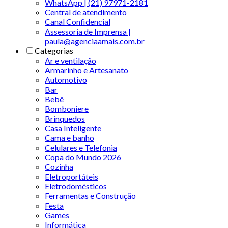
WhatsApp | (21) 97971-2181
Central de atendimento
Canal Confidencial
Assessoria de Imprensa |
paula@agenciaamais.com.br
Categorias
Ar e ventilação
Armarinho e Artesanato
Automotivo
Bar
Bebê
Bomboniere
Brinquedos
Casa Inteligente
Cama e banho
Celulares e Telefonia
Copa do Mundo 2026
Cozinha
Eletroportáteis
Eletrodomésticos
Ferramentas e Construção
Festa
Games
Informática