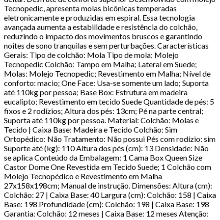
Tecnopedic, apresenta molas bicônicas temperadas
eletronicamente e produzidas em espiral. Essa tecnologia
avançada aumenta a estabilidade e resistência do colchão,
reduzindo o impacto dos movimentos bruscos e garantindo
noites de sono tranquilas e sem perturbações. Características
Gerais: Tipo de colchão: Mola Tipo de mola: Molejo
Tecnopedic Colchão: Tampo em Malha; Lateral em Suede;
Molas: Molejo Tecnopedic; Revestimento em Malha; Nível de
conforto: macio; One Face: Usa-se somente um lado; Suporta
até 110kg por pessoa; Base Box: Estrutura em madeira
eucalipto; Revestimento em tecido Suede Quantidade de pés: 5
fixos e 2 rodízios; Altura dos pés: 13cm; Pé na parte central;
Suporta até 110kg por pessoa. Material: Colchão: Molas e
Tecido | Caixa Base: Madeira e Tecido Colchão: Sim
Ortopédico: Não Tratamento: Não possui Pés com rodízio: sim
Suporte até (kg): 110 Altura dos pés (cm): 13 Densidade: Não
se aplica Conteúdo da Embalagem: 1 Cama Box Queen Size
Castor Dome One Revestida em Tecido Suede; 1 Colchão com
Molejo Tecnopédico e Revestimento em Malha
27x158x198cm; Manual de instrução. Dimensões: Altura (cm):
Colchão: 27 | Caixa Base: 40 Largura (cm): Colchão: 158 | Caixa
Base: 198 Profundidade (cm): Colchão: 198 | Caixa Base: 198
Garantia: Colchão: 12 meses | Caixa Base: 12 meses Atenção: