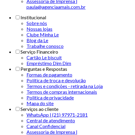
Assessoria de Imprensa |
paula@agenciaamais.com.br
Institucional
Sobre nós
Nossas lojas
Clube Minha Le
Blog da Le
Trabalhe conosco
Serviço Financeiro
Cartão Le biscuit
Empréstimo Dim Dim
Perguntas e Respostas
Formas de pagamento
Política de troca e devolução
Termos e condições - retirada na Loja
Termos de compras internacionais
Politica de privacidade
Mapa do site
Serviços ao cliente
WhatsApp | (21) 97971-2181
Central de atendimento
Canal Confidencial
Assessoria de Imprensa |