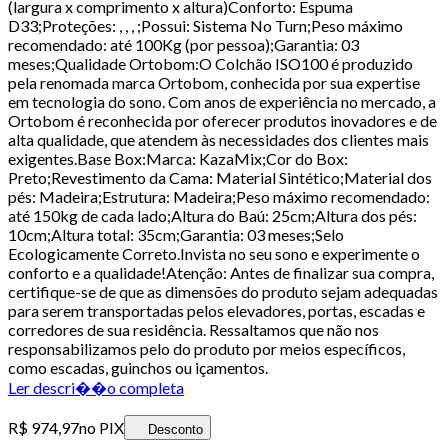
(largura x comprimento x altura)Conforto: Espuma
D33;Proteções: , , , ;Possui: Sistema No Turn;Peso máximo
recomendado: até 100Kg (por pessoa);Garantia: 03
meses;Qualidade Ortobom:O Colchão ISO100 é produzido
pela renomada marca Ortobom, conhecida por sua expertise
em tecnologia do sono. Com anos de experiência no mercado, a
Ortobom é reconhecida por oferecer produtos inovadores e de
alta qualidade, que atendem às necessidades dos clientes mais
exigentes.Base Box:Marca: KazaMix;Cor do Box:
Preto;Revestimento da Cama: Material Sintético;Material dos
pés: Madeira;Estrutura: Madeira;Peso máximo recomendado:
até 150kg de cada lado;Altura do Baú: 25cm;Altura dos pés:
10cm;Altura total: 35cm;Garantia: 03 meses;Selo
Ecologicamente Correto.Invista no seu sono e experimente o
conforto e a qualidade!Atenção: Antes de finalizar sua compra,
certifique-se de que as dimensões do produto sejam adequadas
para serem transportadas pelos elevadores, portas, escadas e
corredores de sua residência. Ressaltamos que não nos
responsabilizamos pelo do produto por meios específicos,
como escadas, guinchos ou içamentos.
Ler descri��o completa
R$ 974,97
no PIX
Desconto