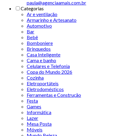
paula@agenciaamais.com.br
Categorias
Ar e ventilação
Armarinho e Artesanato
Automotivo
Bar
Bebê
Bomboniere
Brinquedos
Casa Inteligente
Cama e banho
Celulares e Telefonia
Copa do Mundo 2026
Cozinha
Eletroportáteis
Eletrodomésticos
Ferramentas e Construção
Festa
Games
Informática
Lazer
Mesa Posta
Móveis
Mundo Beleza