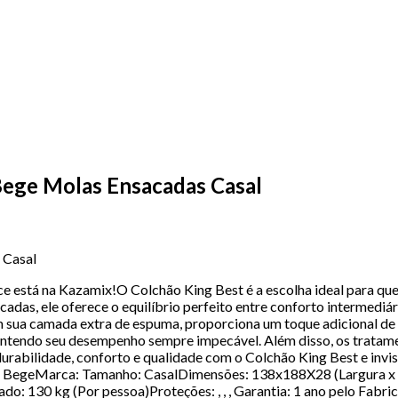
Bege Molas Ensacadas Casal
 Casal
ece está na Kazamix!O Colchão King Best é a escolha ideal para 
das, ele oferece o equilíbrio perfeito entre conforto intermediá
com sua camada extra de espuma, proporciona um toque adicional de
 mantendo seu desempenho sempre impecável. Além disso, os tratam
rabilidade, conforto e qualidade com o Colchão King Best e invis
BegeMarca: Tamanho: CasalDimensões: 138x188X28 (Largura x C
130 kg (Por pessoa)Proteções: , , , Garantia: 1 ano pelo Fabric