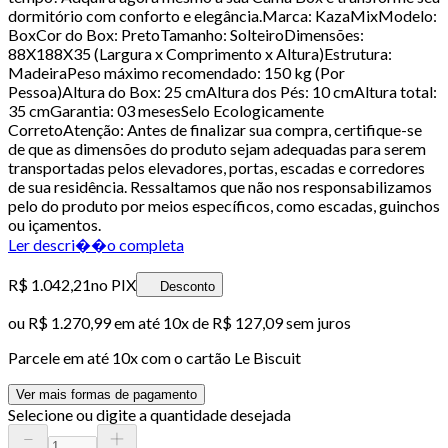
dormitório com conforto e elegância.Marca: KazaMixModelo:
BoxCor do Box: PretoTamanho: SolteiroDimensões:
88X188X35 (Largura x Comprimento x Altura)Estrutura:
MadeiraPeso máximo recomendado: 150 kg (Por
Pessoa)Altura do Box: 25 cmAltura dos Pés: 10 cmAltura total:
35 cmGarantia: 03 mesesSelo Ecologicamente
CorretoAtenção: Antes de finalizar sua compra, certifique-se
de que as dimensões do produto sejam adequadas para serem
transportadas pelos elevadores, portas, escadas e corredores
de sua residência. Ressaltamos que não nos responsabilizamos
pelo do produto por meios específicos, como escadas, guinchos
ou içamentos.
Ler descri��o completa
R$ 1.042,21
no PIX
Desconto
ou
R$ 1.270,99
em até
10x de R$ 127,09 sem juros
Parcele em até
10
x com o cartão
Le Biscuit
Ver mais formas de pagamento
Selecione ou digite a quantidade desejada