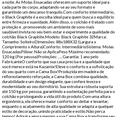
a noite. As Molas Ensacadas oferecem um suporte ideal para
cada parte do corpo, adaptando-se ao seu formato e
garantindo um descanso tranquilo.Com conforto intermediário,
o Black Graphite é a escolha ideal para quem busca o equilíbrio
entre firmeza e suavidade. Além disso, o colchão é tratado com
proteção e , promovendo um ambiente de sono mais
saudável.Invista no seu bem-estar e experimente a qualidade do
colchão Black Graphite.Modelo: Black Graphite 32Marca:
Tamanho: SolteiroDimensões: 88x188X32 (Largura x
Comprimento x Altura)Conforto: IntermediárioSistema: Molas
EnsacadasPillow: Não se AplicaPeso Máximo recomendado:
120 kg (Por pessoa)Proteções: , , , Garantia: 1 ano pelo
FabricanteO conforto que sua casa precisa e a qualidade que
você merece está na Kazamix!Eleve o conforto e a sofisticação
do seu quarto com a Cama Box!Produzida em madeira de
reflorestamento reforçada, a Cama Box combina qualidade,
durabilidade e um design elegante, que confere leveza e
modernidade ao seu dormitório. Sua estrutura robusta suporta
até 150 kg por pessoa, garantindo a sustentação perfeita para o
colchão e prolongando a vida útil do produto.Com uma altura
ergonômica, ela oferece maior conforto ao deitar e levantar,
enquanto o acabamento de alta qualidade se adapta a qualquer
estilo de decoração, unindo praticidade e estilo.Não perca
tempo! Adquira agora mesmo a sua Cama Box e transforme seu