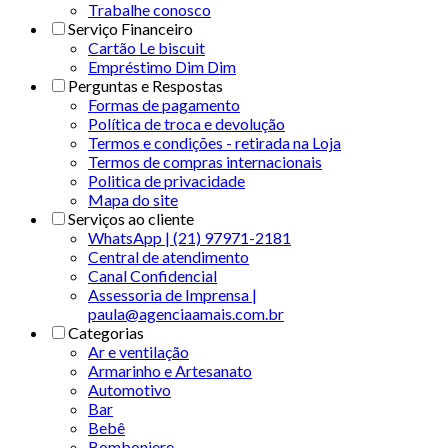
Trabalhe conosco
Serviço Financeiro
Cartão Le biscuit
Empréstimo Dim Dim
Perguntas e Respostas
Formas de pagamento
Política de troca e devolução
Termos e condições - retirada na Loja
Termos de compras internacionais
Politica de privacidade
Mapa do site
Serviços ao cliente
WhatsApp | (21) 97971-2181
Central de atendimento
Canal Confidencial
Assessoria de Imprensa |
paula@agenciaamais.com.br
Categorias
Ar e ventilação
Armarinho e Artesanato
Automotivo
Bar
Bebê
Bomboniere