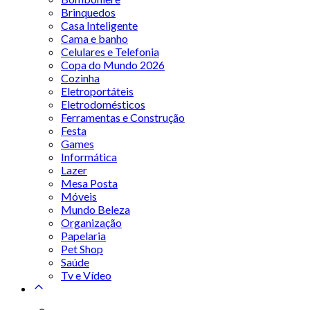
Brinquedos
Casa Inteligente
Cama e banho
Celulares e Telefonia
Copa do Mundo 2026
Cozinha
Eletroportáteis
Eletrodomésticos
Ferramentas e Construção
Festa
Games
Informática
Lazer
Mesa Posta
Móveis
Mundo Beleza
Organização
Papelaria
Pet Shop
Saúde
Tv e Vídeo