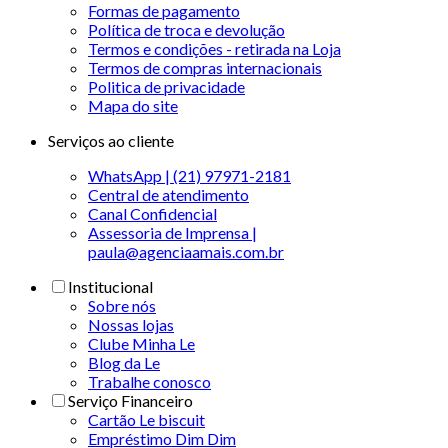
Formas de pagamento
Política de troca e devolução
Termos e condições - retirada na Loja
Termos de compras internacionais
Politica de privacidade
Mapa do site
Serviços ao cliente
WhatsApp | (21) 97971-2181
Central de atendimento
Canal Confidencial
Assessoria de Imprensa |
paula@agenciaamais.com.br
Institucional
Sobre nós
Nossas lojas
Clube Minha Le
Blog da Le
Trabalhe conosco
Serviço Financeiro
Cartão Le biscuit
Empréstimo Dim Dim