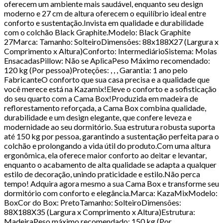
oferecem um ambiente mais saudável, enquanto seu design
moderno e 27 cm de altura oferecem o equilíbrio ideal entre
conforto e sustentação.Invista em qualidade e durabilidade
com o colchão Black Graphite.Modelo: Black Graphite
27Marca: Tamanho: SolteiroDimensões: 88x188X27 (Largura x
Comprimento x Altura)Conforto: IntermediárioSistema: Molas
EnsacadasPillow: Não se AplicaPeso Máximo recomendado:
120 kg (Por pessoa)Proteções: , , , Garantia: 1 ano pelo
FabricanteO conforto que sua casa precisa e a qualidade que
você merece está na Kazamix!Eleve o conforto e a sofisticação
do seu quarto com a Cama Box!Produzida em madeira de
reflorestamento reforçada, a Cama Box combina qualidade,
durabilidade e um design elegante, que confere leveza e
modernidade ao seu dormitório. Sua estrutura robusta suporta
até 150 kg por pessoa, garantindo a sustentação perfeita para o
colchão e prolongando a vida útil do produto.Com uma altura
ergonômica, ela oferece maior conforto ao deitar e levantar,
enquanto o acabamento de alta qualidade se adapta a qualquer
estilo de decoração, unindo praticidade e estilo.Não perca
tempo! Adquira agora mesmo a sua Cama Box e transforme seu
dormitório com conforto e elegância.Marca: KazaMixModelo:
BoxCor do Box: PretoTamanho: SolteiroDimensões:
88X188X35 (Largura x Comprimento x Altura)Estrutura:
MadeiraPeso máximo recomendado: 150 kg (Por