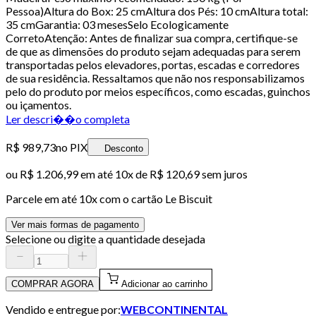
Pessoa)Altura do Box: 25 cmAltura dos Pés: 10 cmAltura total:
35 cmGarantia: 03 mesesSelo Ecologicamente
CorretoAtenção: Antes de finalizar sua compra, certifique-se
de que as dimensões do produto sejam adequadas para serem
transportadas pelos elevadores, portas, escadas e corredores
de sua residência. Ressaltamos que não nos responsabilizamos
pelo do produto por meios específicos, como escadas, guinchos
ou içamentos.
Ler descri��o completa
R$ 989,73
no PIX
Desconto
ou
R$ 1.206,99
em até
10x de R$ 120,69 sem juros
Parcele em até
10
x com o cartão
Le Biscuit
Ver mais formas de pagamento
Selecione ou digite a quantidade desejada
COMPRAR AGORA
Adicionar ao carrinho
Vendido e entregue por:
WEBCONTINENTAL