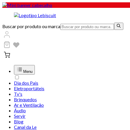
Buscar por produto ou marca
Menu
Dia dos Pais
Eletroportáteis
Tv's
Brinquedos
Ar e Ventilação
Áudio
Servir
Blog
Canal da Le