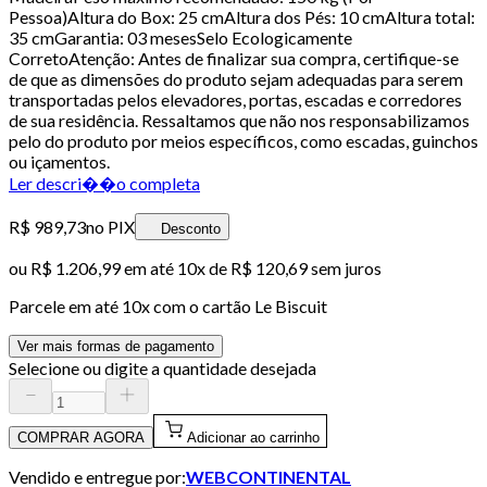
Pessoa)Altura do Box: 25 cmAltura dos Pés: 10 cmAltura total:
35 cmGarantia: 03 mesesSelo Ecologicamente
CorretoAtenção: Antes de finalizar sua compra, certifique-se
de que as dimensões do produto sejam adequadas para serem
transportadas pelos elevadores, portas, escadas e corredores
de sua residência. Ressaltamos que não nos responsabilizamos
pelo do produto por meios específicos, como escadas, guinchos
ou içamentos.
Ler descri��o completa
R$ 989,73
no PIX
Desconto
ou
R$ 1.206,99
em até
10x de R$ 120,69 sem juros
Parcele em até
10
x com o cartão
Le Biscuit
Ver mais formas de pagamento
Selecione ou digite a quantidade desejada
COMPRAR AGORA
Adicionar ao carrinho
Vendido e entregue por:
WEBCONTINENTAL