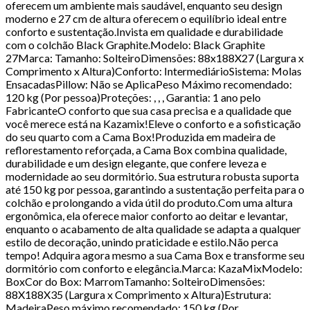
oferecem um ambiente mais saudável, enquanto seu design
moderno e 27 cm de altura oferecem o equilíbrio ideal entre
conforto e sustentação.Invista em qualidade e durabilidade
com o colchão Black Graphite.Modelo: Black Graphite
27Marca: Tamanho: SolteiroDimensões: 88x188X27 (Largura x
Comprimento x Altura)Conforto: IntermediárioSistema: Molas
EnsacadasPillow: Não se AplicaPeso Máximo recomendado:
120 kg (Por pessoa)Proteções: , , , Garantia: 1 ano pelo
FabricanteO conforto que sua casa precisa e a qualidade que
você merece está na Kazamix!Eleve o conforto e a sofisticação
do seu quarto com a Cama Box!Produzida em madeira de
reflorestamento reforçada, a Cama Box combina qualidade,
durabilidade e um design elegante, que confere leveza e
modernidade ao seu dormitório. Sua estrutura robusta suporta
até 150 kg por pessoa, garantindo a sustentação perfeita para o
colchão e prolongando a vida útil do produto.Com uma altura
ergonômica, ela oferece maior conforto ao deitar e levantar,
enquanto o acabamento de alta qualidade se adapta a qualquer
estilo de decoração, unindo praticidade e estilo.Não perca
tempo! Adquira agora mesmo a sua Cama Box e transforme seu
dormitório com conforto e elegância.Marca: KazaMixModelo:
BoxCor do Box: MarromTamanho: SolteiroDimensões:
88X188X35 (Largura x Comprimento x Altura)Estrutura:
MadeiraPeso máximo recomendado: 150 kg (Por