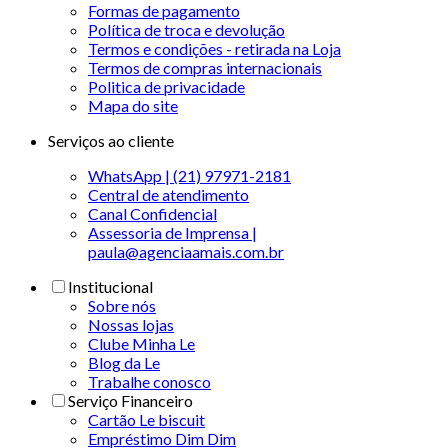
Formas de pagamento
Política de troca e devolução
Termos e condições - retirada na Loja
Termos de compras internacionais
Politica de privacidade
Mapa do site
Serviços ao cliente
WhatsApp | (21) 97971-2181
Central de atendimento
Canal Confidencial
Assessoria de Imprensa |
paula@agenciaamais.com.br
Institucional
Sobre nós
Nossas lojas
Clube Minha Le
Blog da Le
Trabalhe conosco
Serviço Financeiro
Cartão Le biscuit
Empréstimo Dim Dim