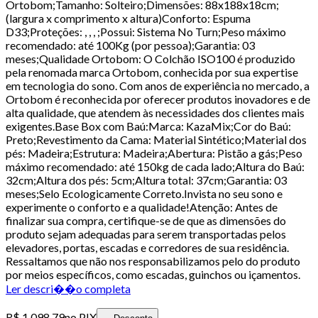
Ortobom;Tamanho: Solteiro;Dimensões: 88x188x18cm;
(largura x comprimento x altura)Conforto: Espuma
D33;Proteções: , , , ;Possui: Sistema No Turn;Peso máximo
recomendado: até 100Kg (por pessoa);Garantia: 03
meses;Qualidade Ortobom: O Colchão ISO100 é produzido
pela renomada marca Ortobom, conhecida por sua expertise
em tecnologia do sono. Com anos de experiência no mercado, a
Ortobom é reconhecida por oferecer produtos inovadores e de
alta qualidade, que atendem às necessidades dos clientes mais
exigentes.Base Box com Baú:Marca: KazaMix;Cor do Baú:
Preto;Revestimento da Cama: Material Sintético;Material dos
pés: Madeira;Estrutura: Madeira;Abertura: Pistão a gás;Peso
máximo recomendado: até 150kg de cada lado;Altura do Baú:
32cm;Altura dos pés: 5cm;Altura total: 37cm;Garantia: 03
meses;Selo Ecologicamente Correto.Invista no seu sono e
experimente o conforto e a qualidade!Atenção: Antes de
finalizar sua compra, certifique-se de que as dimensões do
produto sejam adequadas para serem transportadas pelos
elevadores, portas, escadas e corredores de sua residência.
Ressaltamos que não nos responsabilizamos pelo do produto
por meios específicos, como escadas, guinchos ou içamentos.
Ler descri��o completa
R$ 1.098,79
no PIX