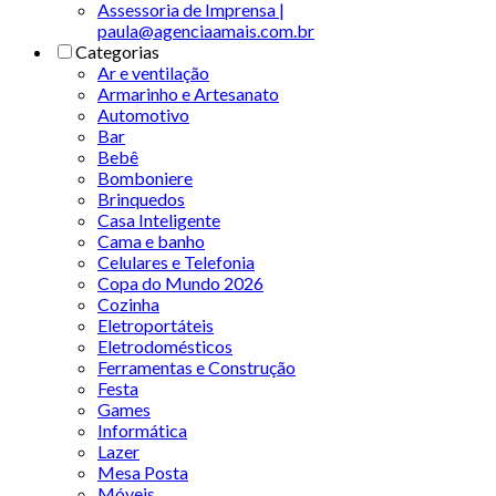
Assessoria de Imprensa |
paula@agenciaamais.com.br
Categorias
Ar e ventilação
Armarinho e Artesanato
Automotivo
Bar
Bebê
Bomboniere
Brinquedos
Casa Inteligente
Cama e banho
Celulares e Telefonia
Copa do Mundo 2026
Cozinha
Eletroportáteis
Eletrodomésticos
Ferramentas e Construção
Festa
Games
Informática
Lazer
Mesa Posta
Móveis