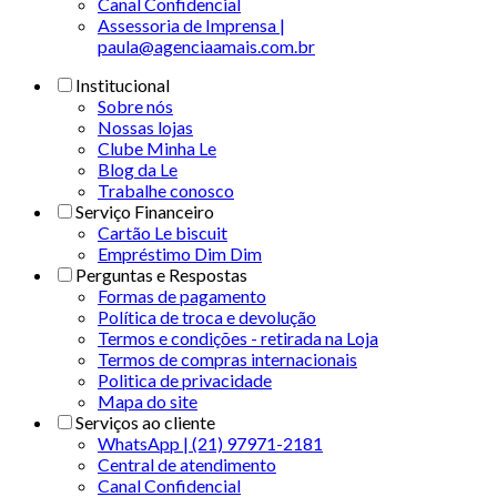
Canal Confidencial
Assessoria de Imprensa |
paula@agenciaamais.com.br
Institucional
Sobre nós
Nossas lojas
Clube Minha Le
Blog da Le
Trabalhe conosco
Serviço Financeiro
Cartão Le biscuit
Empréstimo Dim Dim
Perguntas e Respostas
Formas de pagamento
Política de troca e devolução
Termos e condições - retirada na Loja
Termos de compras internacionais
Politica de privacidade
Mapa do site
Serviços ao cliente
WhatsApp | (21) 97971-2181
Central de atendimento
Canal Confidencial