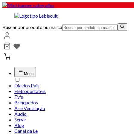
Buscar por produto ou marca
Menu
Dia dos Pais
Eletroportáteis
Tv's
Brinquedos
Ar e Ventilação
Áudio
Servir
Blog
Canal da Le