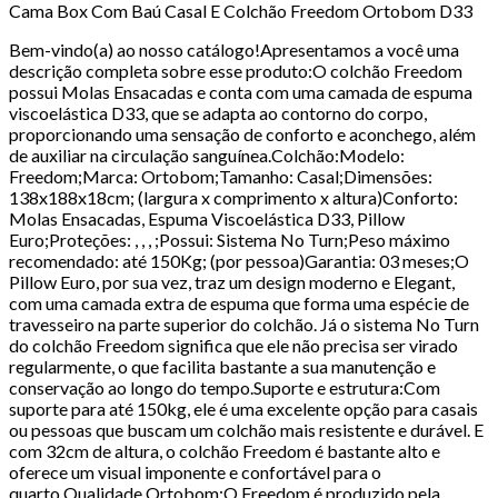
Cama Box Com Baú Casal E Colchão Freedom Ortobom D33
Bem-vindo(a) ao nosso catálogo!Apresentamos a você uma
descrição completa sobre esse produto:O colchão Freedom
possui Molas Ensacadas e conta com uma camada de espuma
viscoelástica D33, que se adapta ao contorno do corpo,
proporcionando uma sensação de conforto e aconchego, além
de auxiliar na circulação sanguínea.Colchão:Modelo:
Freedom;Marca: Ortobom;Tamanho: Casal;Dimensões:
138x188x18cm; (largura x comprimento x altura)Conforto:
Molas Ensacadas, Espuma Viscoelástica D33, Pillow
Euro;Proteções: , , , ;Possui: Sistema No Turn;Peso máximo
recomendado: até 150Kg; (por pessoa)Garantia: 03 meses;O
Pillow Euro, por sua vez, traz um design moderno e Elegant,
com uma camada extra de espuma que forma uma espécie de
travesseiro na parte superior do colchão. Já o sistema No Turn
do colchão Freedom significa que ele não precisa ser virado
regularmente, o que facilita bastante a sua manutenção e
conservação ao longo do tempo.Suporte e estrutura:Com
suporte para até 150kg, ele é uma excelente opção para casais
ou pessoas que buscam um colchão mais resistente e durável. E
com 32cm de altura, o colchão Freedom é bastante alto e
oferece um visual imponente e confortável para o
quarto.Qualidade Ortobom:O Freedom é produzido pela