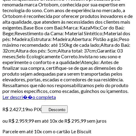
renomada marca Ortobom, conhecida por sua expertise em
tecnologia do sono. Com anos de experiência no mercado, a
Ortobom é reconhecida por oferecer produtos inovadores e de
alta qualidade, que atendem às necessidades dos clientes mais
exigentes.Base Box com Baú:Marca: KazaMix;Cor do Baú:
Bege;Revestimento da Cama: Material Sintético;Material dos
pés: Madeira;Estrutura: Madeira;Abertura: Pistão a gás;Peso
máximo recomendado: até 150kg de cada lado;Altura do Baú:
32cm;Altura dos pés: 5cm;Altura total: 37cm;Garantia: 03
meses;Selo Ecologicamente Correto.Invista no seu sono e
experimente o conforto e a qualidade!Atenção: Antes de
finalizar sua compra, certifique-se de que as dimensões do
produto sejam adequadas para serem transportadas pelos
elevadores, portas, escadas e corredores de sua residência.
Ressaltamos que não nos responsabilizamos pelo do produto
por meios específicos, como escadas, guinchos ou içamentos.
Ler descri��o completa
R$ 2.427,19
no PIX
Desconto
ou
R$ 2.959,99
em até
10x de R$ 295,99 sem juros
Parcele em até
10
x com o cartão
Le Biscuit