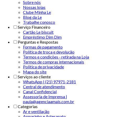
Sobre nós
Nossas lojas
Clube Minha Le
Blog da Le
Trabalhe conosco
Serviço Financeiro
Cartão Le biscuit
Empréstimo Dim Dim
Perguntas e Respostas
Formas de pagamento
Política de troca e devolução
Termos e condições - retirada na Loja
Termos de compras internacionais
Politica de privacidade
Mapa do site
Serviços ao cliente
WhatsApp | (21) 97971-2181
Central de atendimento
Canal Confidencial
Assessoria de Imprensa |
paula@agenciaamais.com.br
Categorias
Ar e ventilação
Armarinho e Artesanato