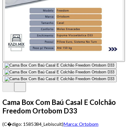
Cama Box Com Baú Casal E Colchão
Freedom Ortobom D33
(C�digo:
1585384_Lebiscuit
)
Marca:
Ortobom