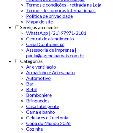
Termos e condições - retirada na Loja
Termos de compras internacionais
Politica de privacidade
Mapa do site
Serviços ao cliente
WhatsApp | (21) 97971-2181
Central de atendimento
Canal Confidencial
Assessoria de Imprensa |
paula@agenciaamais.com.br
Categorias
Ar e ventilação
Armarinho e Artesanato
Automotivo
Bar
Bebê
Bomboniere
Brinquedos
Casa Inteligente
Cama e banho
Celulares e Telefonia
Copa do Mundo 2026
Cozinha