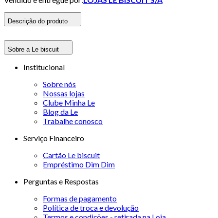
Descrição do produto
Sobre a Le biscuit
Institucional
Sobre nós
Nossas lojas
Clube Minha Le
Blog da Le
Trabalhe conosco
Serviço Financeiro
Cartão Le biscuit
Empréstimo Dim Dim
Perguntas e Respostas
Formas de pagamento
Política de troca e devolução
Termos e condições - retirada na Loja