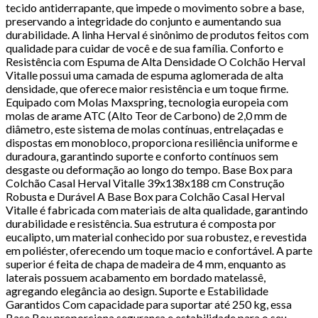
tecido antiderrapante, que impede o movimento sobre a base,
preservando a integridade do conjunto e aumentando sua
durabilidade. A linha Herval é sinônimo de produtos feitos com
qualidade para cuidar de você e de sua família. Conforto e
Resistência com Espuma de Alta Densidade O Colchão Herval
Vitalle possui uma camada de espuma aglomerada de alta
densidade, que oferece maior resistência e um toque firme.
Equipado com Molas Maxspring, tecnologia europeia com
molas de arame ATC (Alto Teor de Carbono) de 2,0 mm de
diâmetro, este sistema de molas contínuas, entrelaçadas e
dispostas em monobloco, proporciona resiliência uniforme e
duradoura, garantindo suporte e conforto contínuos sem
desgaste ou deformação ao longo do tempo. Base Box para
Colchão Casal Herval Vitalle 39x138x188 cm Construção
Robusta e Durável A Base Box para Colchão Casal Herval
Vitalle é fabricada com materiais de alta qualidade, garantindo
durabilidade e resistência. Sua estrutura é composta por
eucalipto, um material conhecido por sua robustez, e revestida
em poliéster, oferecendo um toque macio e confortável. A parte
superior é feita de chapa de madeira de 4 mm, enquanto as
laterais possuem acabamento em bordado matelassê,
agregando elegância ao design. Suporte e Estabilidade
Garantidos Com capacidade para suportar até 250 kg, essa
Base Box proporciona segurança e estabilidade para o seu