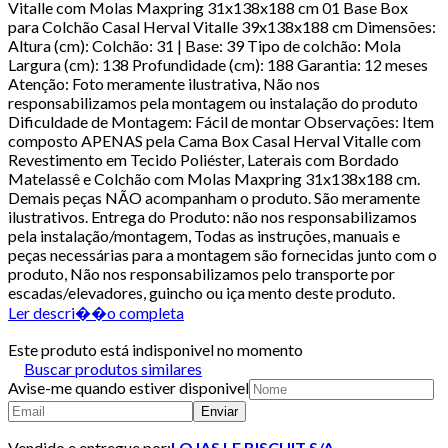
Vitalle com Molas Maxpring 31x138x188 cm 01 Base Box
para Colchão Casal Herval Vitalle 39x138x188 cm Dimensões:
Altura (cm): Colchão: 31 | Base: 39 Tipo de colchão: Mola
Largura (cm): 138 Profundidade (cm): 188 Garantia: 12 meses
Atenção: Foto meramente ilustrativa, Não nos
responsabilizamos pela montagem ou instalação do produto
Dificuldade de Montagem: Fácil de montar Observações: Item
composto APENAS pela Cama Box Casal Herval Vitalle com
Revestimento em Tecido Poliéster, Laterais com Bordado
Matelassê e Colchão com Molas Maxpring 31x138x188 cm.
Demais peças NÃO acompanham o produto. São meramente
ilustrativos. Entrega do Produto: não nos responsabilizamos
pela instalação/montagem, Todas as instruções, manuais e
peças necessárias para a montagem são fornecidas junto com o
produto, Não nos responsabilizamos pelo transporte por
escadas/elevadores, guincho ou iça mento deste produto.
Ler descri��o completa
Este produto está indisponivel no momento
Buscar produtos similares
Avise-me quando estiver disponivel
Enviar
Vendido e entregue por:
LOJAS LE BISCUIT S/A