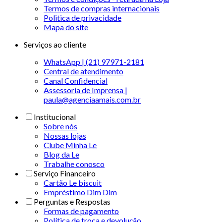
Termos de compras internacionais
Politica de privacidade
Mapa do site
Serviços ao cliente
WhatsApp | (21) 97971-2181
Central de atendimento
Canal Confidencial
Assessoria de Imprensa |
paula@agenciaamais.com.br
Institucional
Sobre nós
Nossas lojas
Clube Minha Le
Blog da Le
Trabalhe conosco
Serviço Financeiro
Cartão Le biscuit
Empréstimo Dim Dim
Perguntas e Respostas
Formas de pagamento
Política de troca e devolução