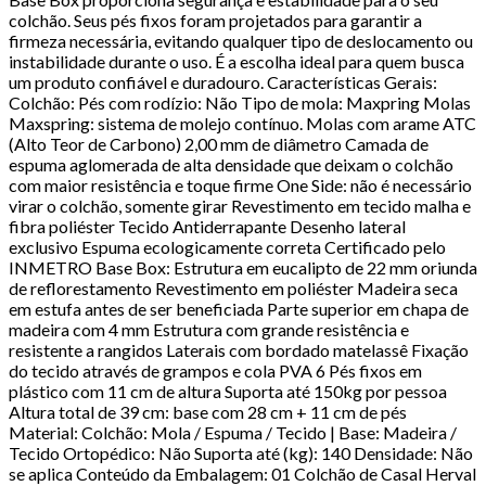
colchão. Seus pés fixos foram projetados para garantir a
firmeza necessária, evitando qualquer tipo de deslocamento ou
instabilidade durante o uso. É a escolha ideal para quem busca
um produto confiável e duradouro. Características Gerais:
Colchão: Pés com rodízio: Não Tipo de mola: Maxpring Molas
Maxspring: sistema de molejo contínuo. Molas com arame ATC
(Alto Teor de Carbono) 2,00 mm de diâmetro Camada de
espuma aglomerada de alta densidade que deixam o colchão
com maior resistência e toque firme One Side: não é necessário
virar o colchão, somente girar Revestimento em tecido malha e
fibra poliéster Tecido Antiderrapante Desenho lateral
exclusivo Espuma ecologicamente correta Certificado pelo
INMETRO Base Box: Estrutura em eucalipto de 22 mm oriunda
de reflorestamento Revestimento em poliéster Madeira seca
em estufa antes de ser beneficiada Parte superior em chapa de
madeira com 4 mm Estrutura com grande resistência e
resistente a rangidos Laterais com bordado matelassê Fixação
do tecido através de grampos e cola PVA 6 Pés fixos em
plástico com 11 cm de altura Suporta até 150kg por pessoa
Altura total de 39 cm: base com 28 cm + 11 cm de pés
Material: Colchão: Mola / Espuma / Tecido | Base: Madeira /
Tecido Ortopédico: Não Suporta até (kg): 140 Densidade: Não
se aplica Conteúdo da Embalagem: 01 Colchão de Casal Herval