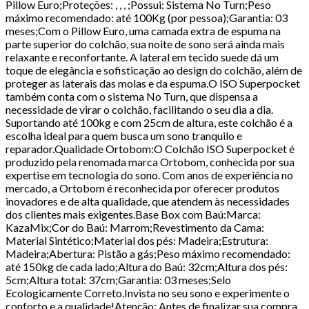
Pillow Euro;Proteções: , , , ;Possui: Sistema No Turn;Peso
máximo recomendado: até 100Kg (por pessoa);Garantia: 03
meses;Com o Pillow Euro, uma camada extra de espuma na
parte superior do colchão, sua noite de sono será ainda mais
relaxante e reconfortante. A lateral em tecido suede dá um
toque de elegância e sofisticação ao design do colchão, além de
proteger as laterais das molas e da espuma.O ISO Superpocket
também conta com o sistema No Turn, que dispensa a
necessidade de virar o colchão, facilitando o seu dia a dia.
Suportando até 100kg e com 25cm de altura, este colchão é a
escolha ideal para quem busca um sono tranquilo e
reparador.Qualidade Ortobom:O Colchão ISO Superpocket é
produzido pela renomada marca Ortobom, conhecida por sua
expertise em tecnologia do sono. Com anos de experiência no
mercado, a Ortobom é reconhecida por oferecer produtos
inovadores e de alta qualidade, que atendem às necessidades
dos clientes mais exigentes.Base Box com Baú:Marca:
KazaMix;Cor do Baú: Marrom;Revestimento da Cama:
Material Sintético;Material dos pés: Madeira;Estrutura:
Madeira;Abertura: Pistão a gás;Peso máximo recomendado:
até 150kg de cada lado;Altura do Baú: 32cm;Altura dos pés:
5cm;Altura total: 37cm;Garantia: 03 meses;Selo
Ecologicamente Correto.Invista no seu sono e experimente o
conforto e a qualidade!Atenção: Antes de finalizar sua compra,