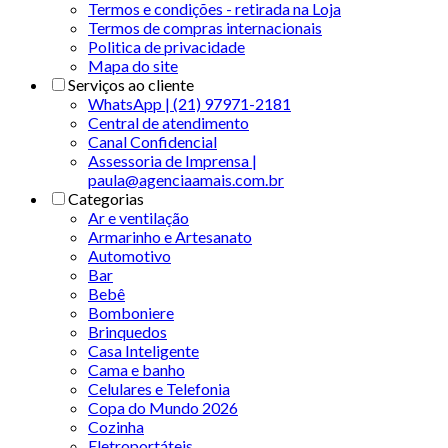
Termos e condições - retirada na Loja
Termos de compras internacionais
Politica de privacidade
Mapa do site
Serviços ao cliente
WhatsApp | (21) 97971-2181
Central de atendimento
Canal Confidencial
Assessoria de Imprensa |
paula@agenciaamais.com.br
Categorias
Ar e ventilação
Armarinho e Artesanato
Automotivo
Bar
Bebê
Bomboniere
Brinquedos
Casa Inteligente
Cama e banho
Celulares e Telefonia
Copa do Mundo 2026
Cozinha
Eletroportáteis