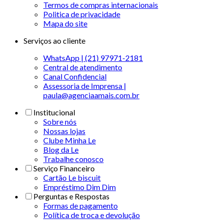
Termos de compras internacionais
Politica de privacidade
Mapa do site
Serviços ao cliente
WhatsApp | (21) 97971-2181
Central de atendimento
Canal Confidencial
Assessoria de Imprensa |
paula@agenciaamais.com.br
Institucional
Sobre nós
Nossas lojas
Clube Minha Le
Blog da Le
Trabalhe conosco
Serviço Financeiro
Cartão Le biscuit
Empréstimo Dim Dim
Perguntas e Respostas
Formas de pagamento
Política de troca e devolução