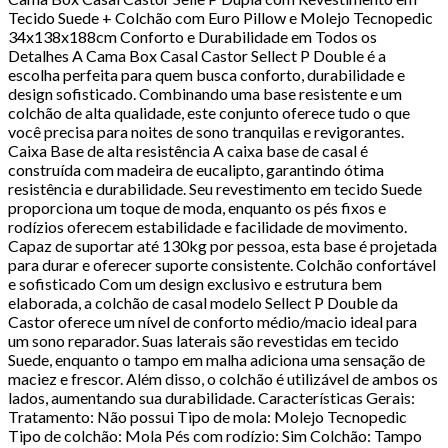
Tecido Suede + Colchão com Euro Pillow e Molejo Tecnopedic
34x138x188cm Conforto e Durabilidade em Todos os
Detalhes A Cama Box Casal Castor Sellect P Double é a
escolha perfeita para quem busca conforto, durabilidade e
design sofisticado. Combinando uma base resistente e um
colchão de alta qualidade, este conjunto oferece tudo o que
você precisa para noites de sono tranquilas e revigorantes.
Caixa Base de alta resistência A caixa base de casal é
construída com madeira de eucalipto, garantindo ótima
resistência e durabilidade. Seu revestimento em tecido Suede
proporciona um toque de moda, enquanto os pés fixos e
rodízios oferecem estabilidade e facilidade de movimento.
Capaz de suportar até 130kg por pessoa, esta base é projetada
para durar e oferecer suporte consistente. Colchão confortável
e sofisticado Com um design exclusivo e estrutura bem
elaborada, a colchão de casal modelo Sellect P Double da
Castor oferece um nível de conforto médio/macio ideal para
um sono reparador. Suas laterais são revestidas em tecido
Suede, enquanto o tampo em malha adiciona uma sensação de
maciez e frescor. Além disso, o colchão é utilizável de ambos os
lados, aumentando sua durabilidade. Características Gerais:
Tratamento: Não possui Tipo de mola: Molejo Tecnopedic
Tipo de colchão: Mola Pés com rodízio: Sim Colchão: Tampo