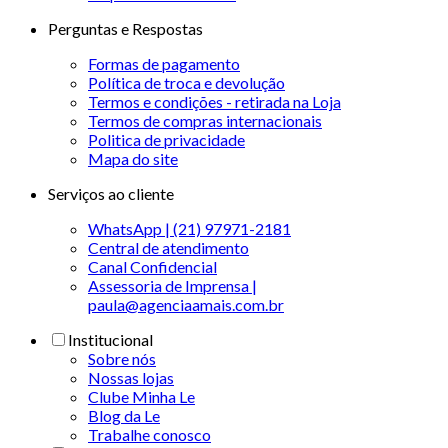
Perguntas e Respostas
Formas de pagamento
Política de troca e devolução
Termos e condições - retirada na Loja
Termos de compras internacionais
Politica de privacidade
Mapa do site
Serviços ao cliente
WhatsApp | (21) 97971-2181
Central de atendimento
Canal Confidencial
Assessoria de Imprensa |
paula@agenciaamais.com.br
Institucional
Sobre nós
Nossas lojas
Clube Minha Le
Blog da Le
Trabalhe conosco