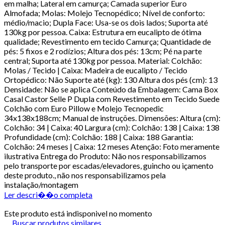
em malha; Lateral em camurça; Camada superior Euro
Almofada; Molas: Molejo Tecnopédico; Nível de conforto:
médio/macio; Dupla Face: Usa-se os dois lados; Suporta até
130kg por pessoa. Caixa: Estrutura em eucalipto de ótima
qualidade; Revestimento em tecido Camurça; Quantidade de
pés: 5 fixos e 2 rodízios; Altura dos pés: 13cm; Pé na parte
central; Suporta até 130kg por pessoa. Material: Colchão:
Molas / Tecido | Caixa: Madeira de eucalipto / Tecido
Ortopédico: Não Suporte até (kg): 130 Altura dos pés (cm): 13
Densidade: Não se aplica Conteúdo da Embalagem: Cama Box
Casal Castor Selle P Dupla com Revestimento em Tecido Suede
Colchão com Euro Pillow e Molejo Tecnopedic
34x138x188cm; Manual de instruções. Dimensões: Altura (cm):
Colchão: 34 | Caixa: 40 Largura (cm): Colchão: 138 | Caixa: 138
Profundidade (cm): Colchão: 188 | Caixa: 188 Garantia:
Colchão: 24 meses | Caixa: 12 meses Atenção: Foto meramente
ilustrativa Entrega do Produto: Não nos responsabilizamos
pelo transporte por escadas/elevadores, guincho ou içamento
deste produto., não nos responsabilizamos pela
instalação/montagem
Ler descri��o completa
Este produto está indisponivel no momento
Buscar produtos similares