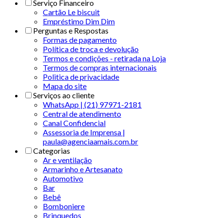
Serviço Financeiro
Cartão Le biscuit
Empréstimo Dim Dim
Perguntas e Respostas
Formas de pagamento
Política de troca e devolução
Termos e condições - retirada na Loja
Termos de compras internacionais
Politica de privacidade
Mapa do site
Serviços ao cliente
WhatsApp | (21) 97971-2181
Central de atendimento
Canal Confidencial
Assessoria de Imprensa |
paula@agenciaamais.com.br
Categorias
Ar e ventilação
Armarinho e Artesanato
Automotivo
Bar
Bebê
Bomboniere
Brinquedos