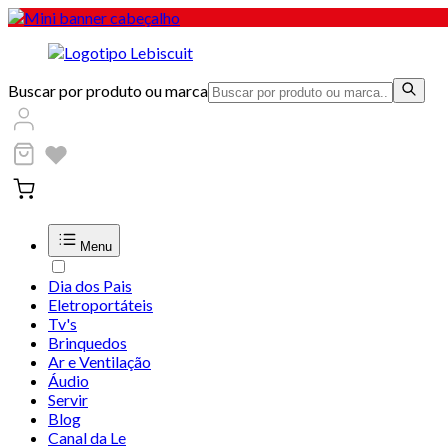
Buscar por produto ou marca
Menu
Dia dos Pais
Eletroportáteis
Tv's
Brinquedos
Ar e Ventilação
Áudio
Servir
Blog
Canal da Le