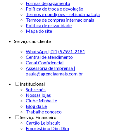
Formas de pagamento
Política de troca e devolução
Termos e condições - retirada na Loja
Termos de compras internacionais
Politica de privacidade
Mapa do site
Serviços ao cliente
WhatsApp | (21) 97971-2181
Central de atendimento
Canal Confidencial
Assessoria de Imprensa |
paula@agenciaamais.com.br
Institucional
Sobre nós
Nossas lojas
Clube Minha Le
Blog da Le
Trabalhe conosco
Serviço Financeiro
Cartão Le biscuit
Empréstimo Dim Dim