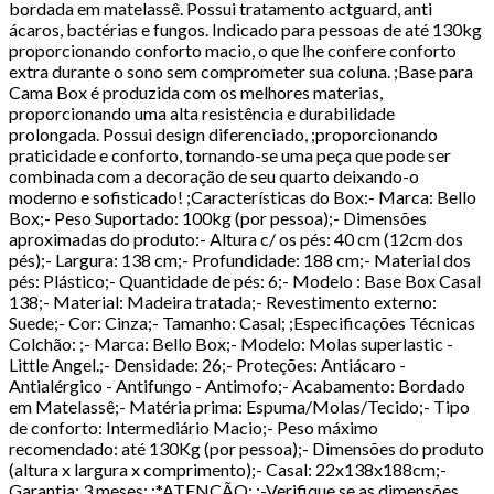
bordada em matelassê. Possui tratamento actguard, anti
ácaros, bactérias e fungos. Indicado para pessoas de até 130kg
proporcionando conforto macio, o que lhe confere conforto
extra durante o sono sem comprometer sua coluna. ;Base para
Cama Box é produzida com os melhores materias,
proporcionando uma alta resistência e durabilidade
prolongada. Possui design diferenciado, ;proporcionando
praticidade e conforto, tornando-se uma peça que pode ser
combinada com a decoração de seu quarto deixando-o
moderno e sofisticado! ;Características do Box:- Marca: Bello
Box;- Peso Suportado: 100kg (por pessoa);- Dimensões
aproximadas do produto:- Altura c/ os pés: 40 cm (12cm dos
pés);- Largura: 138 cm;- Profundidade: 188 cm;- Material dos
pés: Plástico;- Quantidade de pés: 6;- Modelo : Base Box Casal
138;- Material: Madeira tratada;- Revestimento externo:
Suede;- Cor: Cinza;- Tamanho: Casal; ;Especificações Técnicas
Colchão: ;- Marca: Bello Box;- Modelo: Molas superlastic -
Little Angel.;- Densidade: 26;- Proteções: Antiácaro -
Antialérgico - Antifungo - Antimofo;- Acabamento: Bordado
em Matelassê;- Matéria prima: Espuma/Molas/Tecido;- Tipo
de conforto: Intermediário Macio;- Peso máximo
recomendado: até 130Kg (por pessoa);- Dimensões do produto
(altura x largura x comprimento);- Casal: 22x138x188cm;-
Garantia: 3 meses; ;*ATENÇÃO: ;-Verifique se as dimensões