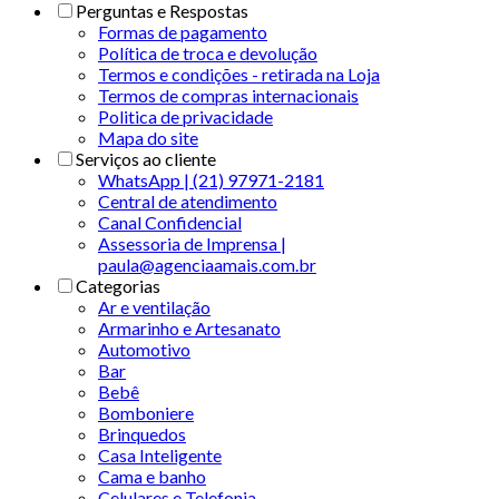
Perguntas e Respostas
Formas de pagamento
Política de troca e devolução
Termos e condições - retirada na Loja
Termos de compras internacionais
Politica de privacidade
Mapa do site
Serviços ao cliente
WhatsApp | (21) 97971-2181
Central de atendimento
Canal Confidencial
Assessoria de Imprensa |
paula@agenciaamais.com.br
Categorias
Ar e ventilação
Armarinho e Artesanato
Automotivo
Bar
Bebê
Bomboniere
Brinquedos
Casa Inteligente
Cama e banho
Celulares e Telefonia