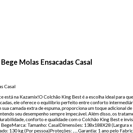
 Bege Molas Ensacadas Casal
s Casal
ece está na Kazamix!O Colchão King Best é a escolha ideal para 
das, ele oferece o equilíbrio perfeito entre conforto intermediá
com sua camada extra de espuma, proporciona um toque adicional de
 mantendo seu desempenho sempre impecável. Além disso, os tratam
rabilidade, conforto e qualidade com o Colchão King Best e invis
BegeMarca: Tamanho: CasalDimensões: 138x188X28 (Largura x C
130 kg (Por pessoa)Proteções: , , , Garantia: 1 ano pelo Fabric