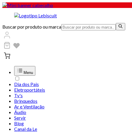
Buscar por produto ou marca
Menu
Dia dos Pais
Eletroportáteis
Tv's
Brinquedos
Ar e Ventilação
Áudio
Servir
Blog
Canal da Le