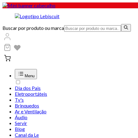
Buscar por produto ou marca
Menu
Dia dos Pais
Eletroportáteis
Tv's
Brinquedos
Ar e Ventilação
Áudio
Servir
Blog
Canal da Le