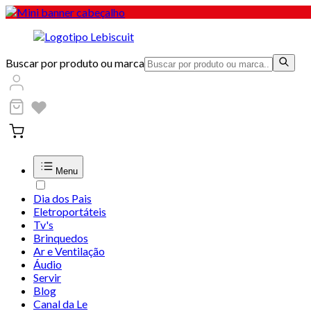
Buscar por produto ou marca
Menu
Dia dos Pais
Eletroportáteis
Tv's
Brinquedos
Ar e Ventilação
Áudio
Servir
Blog
Canal da Le