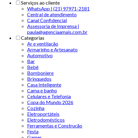
Serviços ao cliente
WhatsApp | (21) 97971-2181
Central de atendimento
Canal Confidencial
Assessoria de Imprensa |
paula@agenciaamais.com.br
Categorias
Ar e ventilação
Armarinho e Artesanato
Automotivo
Bar
Bebê
Bomboniere
Brinquedos
Casa Inteligente
Cama e banho
Celulares e Telefonia
Copa do Mundo 2026
Cozinha
Eletroportáteis
Eletrodomésticos
Ferramentas e Construção
Festa
Games