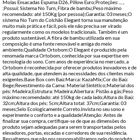
Molas Ensacadas Espuma D26, Pillow Euro;Proteções: , , ,
;Possui: Sistema No Turn, Fibra de bambu;Peso máximo
recomendado: até 150Kg (por pessoa);Garantia: 03 meses;O
sistema No Turn do Colchão Elegant torna sua manutenção
muito mais prática e fácil, pois ele não precisa ser virado
regularmente como os modelos tradicionais. Também é um
produto sustentável. A fibra de bambu utilizada em sua
composição é uma fonte renovável e amiga do meio
ambiente.Qualidade Ortobom:O Elegant é produzido pela
renomada marca Ortobom, conhecida por sua expertise em
tecnologia do sono. Com anos de experiência no mercado, a
Ortobom é reconhecida por oferecer produtos inovadores e de
alta qualidade, que atendem às necessidades dos clientes mais
exigentes.Base Box com Baú:Marca: KazaMix;Cor do Baú:
Bege;Revestimento da Cama: Material Sintético;Material dos
pés: Madeira;Estrutura: Madeira;Abertura: Pistão a gás;Peso
máximo recomendado: até 150kg de cada lado;Altura do Baú:
32cm;Altura dos pés: 5cm;Altura total: 37cm;Garantia: 03
meses;Selo Ecologicamente Correto.Invista no seu sono e
experimente o conforto e a qualidade!Atenção: Antes de
finalizar sua compra, certifique-se de que as dimensões do
produto sejam adequadas para serem transportadas pelos
elevadores, portas, escadas e corredores de sua residência.
Ressaltamos que não nos responsabilizamos pelo do produto