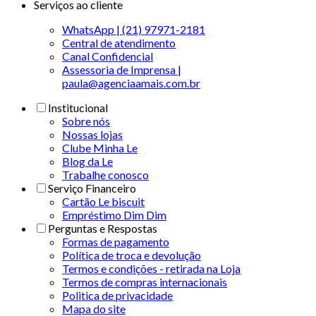
Serviços ao cliente
WhatsApp | (21) 97971-2181
Central de atendimento
Canal Confidencial
Assessoria de Imprensa |
paula@agenciaamais.com.br
Institucional
Sobre nós
Nossas lojas
Clube Minha Le
Blog da Le
Trabalhe conosco
Serviço Financeiro
Cartão Le biscuit
Empréstimo Dim Dim
Perguntas e Respostas
Formas de pagamento
Política de troca e devolução
Termos e condições - retirada na Loja
Termos de compras internacionais
Politica de privacidade
Mapa do site