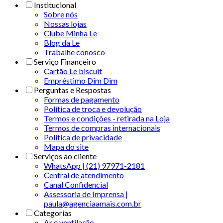
Institucional
Sobre nós
Nossas lojas
Clube Minha Le
Blog da Le
Trabalhe conosco
Serviço Financeiro
Cartão Le biscuit
Empréstimo Dim Dim
Perguntas e Respostas
Formas de pagamento
Política de troca e devolução
Termos e condições - retirada na Loja
Termos de compras internacionais
Politica de privacidade
Mapa do site
Serviços ao cliente
WhatsApp | (21) 97971-2181
Central de atendimento
Canal Confidencial
Assessoria de Imprensa |
paula@agenciaamais.com.br
Categorias
Ar e ventilação