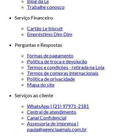
Blog da Le
Trabalhe conosco
Serviço Financeiro
Cartão Le biscuit
Empréstimo Dim Dim
Perguntas e Respostas
Formas de pagamento
Política de troca e devolução
Termos e condições - retirada na Loja
Termos de compras internacionais
Politica de privacidade
Mapa do site
Serviços ao cliente
WhatsApp | (21) 97971-2181
Central de atendimento
Canal Confidencial
Assessoria de Imprensa |
paula@agenciaamais.com.br