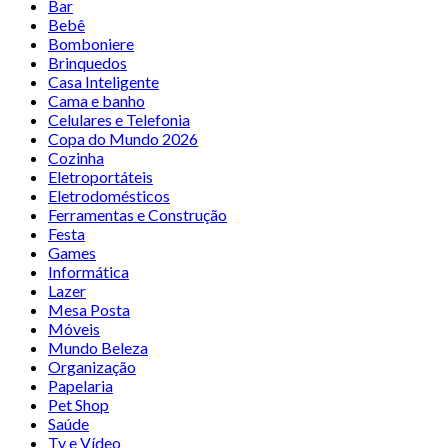
Bar
Bebê
Bomboniere
Brinquedos
Casa Inteligente
Cama e banho
Celulares e Telefonia
Copa do Mundo 2026
Cozinha
Eletroportáteis
Eletrodomésticos
Ferramentas e Construção
Festa
Games
Informática
Lazer
Mesa Posta
Móveis
Mundo Beleza
Organização
Papelaria
Pet Shop
Saúde
Tv e Vídeo