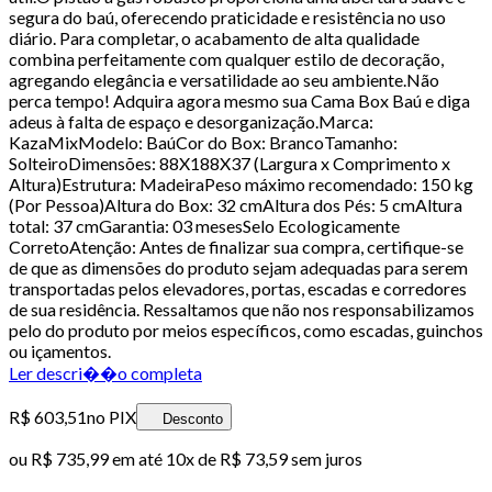
segura do baú, oferecendo praticidade e resistência no uso
diário. Para completar, o acabamento de alta qualidade
combina perfeitamente com qualquer estilo de decoração,
agregando elegância e versatilidade ao seu ambiente.Não
perca tempo! Adquira agora mesmo sua Cama Box Baú e diga
adeus à falta de espaço e desorganização.Marca:
KazaMixModelo: BaúCor do Box: BrancoTamanho:
SolteiroDimensões: 88X188X37 (Largura x Comprimento x
Altura)Estrutura: MadeiraPeso máximo recomendado: 150 kg
(Por Pessoa)Altura do Box: 32 cmAltura dos Pés: 5 cmAltura
total: 37 cmGarantia: 03 mesesSelo Ecologicamente
CorretoAtenção: Antes de finalizar sua compra, certifique-se
de que as dimensões do produto sejam adequadas para serem
transportadas pelos elevadores, portas, escadas e corredores
de sua residência. Ressaltamos que não nos responsabilizamos
pelo do produto por meios específicos, como escadas, guinchos
ou içamentos.
Ler descri��o completa
R$ 603,51
no PIX
Desconto
ou
R$ 735,99
em até
10x de R$ 73,59 sem juros