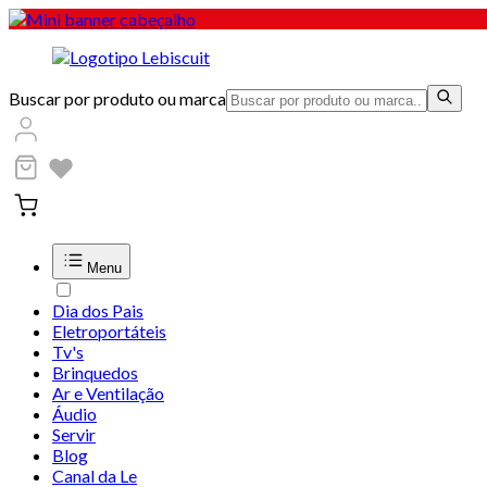
Buscar por produto ou marca
Menu
Dia dos Pais
Eletroportáteis
Tv's
Brinquedos
Ar e Ventilação
Áudio
Servir
Blog
Canal da Le