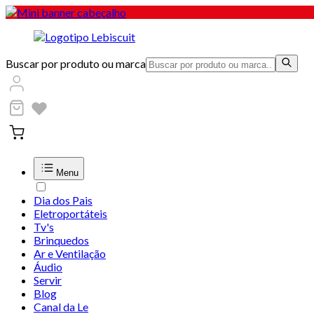
Buscar por produto ou marca
Menu
Dia dos Pais
Eletroportáteis
Tv's
Brinquedos
Ar e Ventilação
Áudio
Servir
Blog
Canal da Le