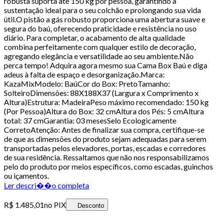
robusta suporta até 150 kg por pessoa, garantindo a
sustentação ideal para o seu colchão e prolongando sua vida
útil.O pistão a gás robusto proporciona uma abertura suave e
segura do baú, oferecendo praticidade e resistência no uso
diário. Para completar, o acabamento de alta qualidade
combina perfeitamente com qualquer estilo de decoração,
agregando elegância e versatilidade ao seu ambiente.Não
perca tempo! Adquira agora mesmo sua Cama Box Baú e diga
adeus à falta de espaço e desorganização.Marca:
KazaMixModelo: BaúCor do Box: PretoTamanho:
SolteiroDimensões: 88X188X37 (Largura x Comprimento x
Altura)Estrutura: MadeiraPeso máximo recomendado: 150 kg
(Por Pessoa)Altura do Box: 32 cmAltura dos Pés: 5 cmAltura
total: 37 cmGarantia: 03 mesesSelo Ecologicamente
CorretoAtenção: Antes de finalizar sua compra, certifique-se
de que as dimensões do produto sejam adequadas para serem
transportadas pelos elevadores, portas, escadas e corredores
de sua residência. Ressaltamos que não nos responsabilizamos
pelo do produto por meios específicos, como escadas, guinchos
ou içamentos.
Ler descri��o completa
R$ 1.485,01
no PIX
Desconto