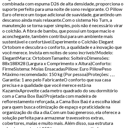
combinada com espuma D26 de alta densidade, proporciona o
suporte perfeito para uma noite de sono revigorante. O Pillow
Euro oferece um toque adicional de suavidade, garantindo um
descanso ainda mais relaxante.Com o sistema No Turn, a
manutenção se torna super simples, pois não é necessário virar
o colchão. A fibra de bambu, que possui um toque macio e
aconchegante, também contribui para um ambiente mais
sustentável e confortável.Experimente o Colchão Elegant
Ortobom e descubra o conforto, a qualidade e a inovação que
você merece. Invista em noites de sono incríveis!Modelo:
ElegantMarca: OrtobomTamanho: SolteiroDimensões:
88x188X28 (Largura x Comprimento x Altura)Conforto:
FirmeSistema: Molas EnsacadasPillow: Euro PillowPeso
Máximo recomendado: 150 kg (Por pessoa)Proteções: , , ,
Garantia: 1 ano pelo FabricanteO conforto que sua casa
precisa e a qualidade que você merece está na
KazamixAproveite cada metro quadrado do seu dormitório
com a Cama Box Baú!Projetada com madeira de
reflorestamento reforçada, a Cama Box Baú é a escolha ideal
para quem busca otimização de espaço e praticidade na
organização do dia a dia.Com um baú generoso, ela oferece a
solução perfeita para armazenar travesseiros extras,
cobertores, malas e muito mais. Além disso, sua estrutura