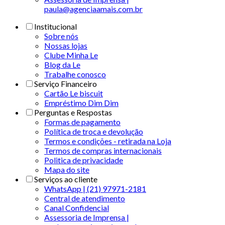
paula@agenciaamais.com.br
Institucional
Sobre nós
Nossas lojas
Clube Minha Le
Blog da Le
Trabalhe conosco
Serviço Financeiro
Cartão Le biscuit
Empréstimo Dim Dim
Perguntas e Respostas
Formas de pagamento
Política de troca e devolução
Termos e condições - retirada na Loja
Termos de compras internacionais
Politica de privacidade
Mapa do site
Serviços ao cliente
WhatsApp | (21) 97971-2181
Central de atendimento
Canal Confidencial
Assessoria de Imprensa |