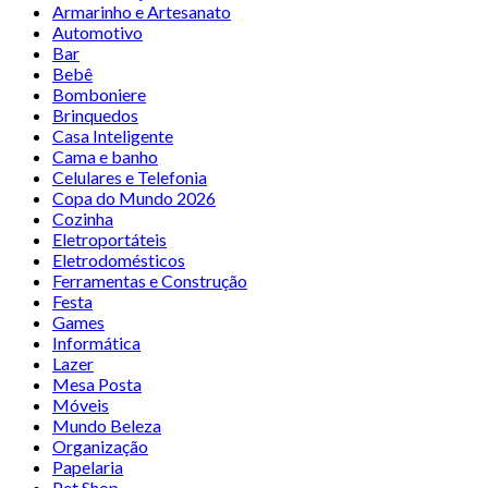
Armarinho e Artesanato
Automotivo
Bar
Bebê
Bomboniere
Brinquedos
Casa Inteligente
Cama e banho
Celulares e Telefonia
Copa do Mundo 2026
Cozinha
Eletroportáteis
Eletrodomésticos
Ferramentas e Construção
Festa
Games
Informática
Lazer
Mesa Posta
Móveis
Mundo Beleza
Organização
Papelaria
Pet Shop