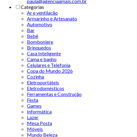
paula@agenciaamais.com.br
Categorias
Ar e ventilação
Armarinho e Artesanato
Automotivo
Bar
Bebê
Bomboniere
Brinquedos
Casa Inteligente
Cama e banho
Celulares e Telefonia
Copa do Mundo 2026
Cozinha
Eletroportáteis
Eletrodomésticos
Ferramentas e Construção
Festa
Games
Informática
Lazer
Mesa Posta
Móveis
Mundo Beleza