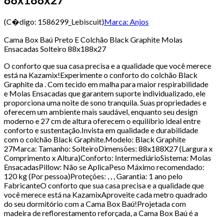
(C�digo:
1586299_Lebiscuit
)
Marca:
Anjos
Cama Box Baú Preto E Colchão Black Graphite Molas
Ensacadas Solteiro 88x188x27
O conforto que sua casa precisa e a qualidade que você merece
está na Kazamix!Experimente o conforto do colchão Black
Graphite da . Com tecido em malha para maior respirabilidade
e Molas Ensacadas que garantem suporte individualizado, ele
proporciona uma noite de sono tranquila. Suas propriedades e
oferecem um ambiente mais saudável, enquanto seu design
moderno e 27 cm de altura oferecem o equilíbrio ideal entre
conforto e sustentação.Invista em qualidade e durabilidade
com o colchão Black Graphite.Modelo: Black Graphite
27Marca: Tamanho: SolteiroDimensões: 88x188X27 (Largura x
Comprimento x Altura)Conforto: IntermediárioSistema: Molas
EnsacadasPillow: Não se AplicaPeso Máximo recomendado:
120 kg (Por pessoa)Proteções: , , , Garantia: 1 ano pelo
FabricanteO conforto que sua casa precisa e a qualidade que
você merece está na KazamixAproveite cada metro quadrado
do seu dormitório com a Cama Box Baú!Projetada com
madeira de reflorestamento reforçada, a Cama Box Baú é a