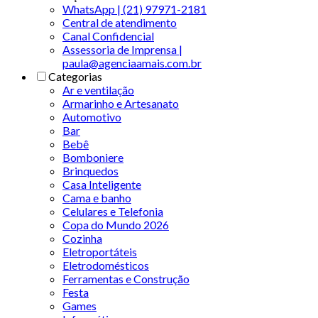
WhatsApp | (21) 97971-2181
Central de atendimento
Canal Confidencial
Assessoria de Imprensa |
paula@agenciaamais.com.br
Categorias
Ar e ventilação
Armarinho e Artesanato
Automotivo
Bar
Bebê
Bomboniere
Brinquedos
Casa Inteligente
Cama e banho
Celulares e Telefonia
Copa do Mundo 2026
Cozinha
Eletroportáteis
Eletrodomésticos
Ferramentas e Construção
Festa
Games