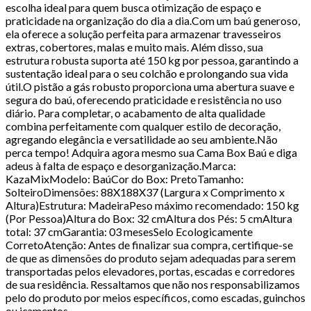
escolha ideal para quem busca otimização de espaço e
praticidade na organização do dia a dia.Com um baú generoso,
ela oferece a solução perfeita para armazenar travesseiros
extras, cobertores, malas e muito mais. Além disso, sua
estrutura robusta suporta até 150 kg por pessoa, garantindo a
sustentação ideal para o seu colchão e prolongando sua vida
útil.O pistão a gás robusto proporciona uma abertura suave e
segura do baú, oferecendo praticidade e resistência no uso
diário. Para completar, o acabamento de alta qualidade
combina perfeitamente com qualquer estilo de decoração,
agregando elegância e versatilidade ao seu ambiente.Não
perca tempo! Adquira agora mesmo sua Cama Box Baú e diga
adeus à falta de espaço e desorganização.Marca:
KazaMixModelo: BaúCor do Box: PretoTamanho:
SolteiroDimensões: 88X188X37 (Largura x Comprimento x
Altura)Estrutura: MadeiraPeso máximo recomendado: 150 kg
(Por Pessoa)Altura do Box: 32 cmAltura dos Pés: 5 cmAltura
total: 37 cmGarantia: 03 mesesSelo Ecologicamente
CorretoAtenção: Antes de finalizar sua compra, certifique-se
de que as dimensões do produto sejam adequadas para serem
transportadas pelos elevadores, portas, escadas e corredores
de sua residência. Ressaltamos que não nos responsabilizamos
pelo do produto por meios específicos, como escadas, guinchos
ou içamentos.