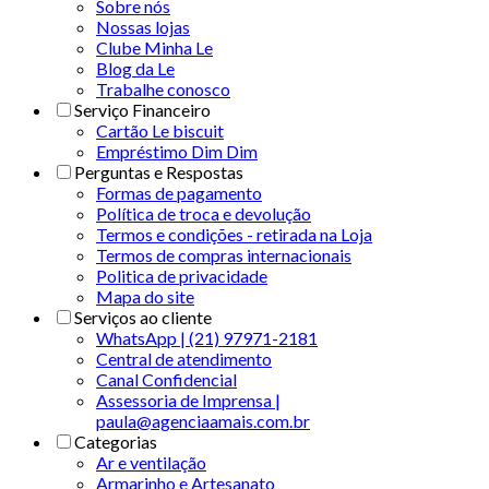
Sobre nós
Nossas lojas
Clube Minha Le
Blog da Le
Trabalhe conosco
Serviço Financeiro
Cartão Le biscuit
Empréstimo Dim Dim
Perguntas e Respostas
Formas de pagamento
Política de troca e devolução
Termos e condições - retirada na Loja
Termos de compras internacionais
Politica de privacidade
Mapa do site
Serviços ao cliente
WhatsApp | (21) 97971-2181
Central de atendimento
Canal Confidencial
Assessoria de Imprensa |
paula@agenciaamais.com.br
Categorias
Ar e ventilação
Armarinho e Artesanato