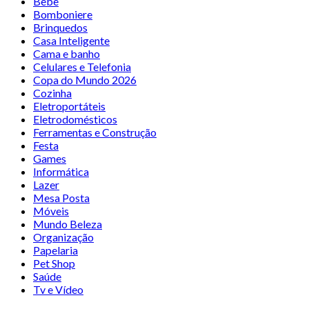
Bebê
Bomboniere
Brinquedos
Casa Inteligente
Cama e banho
Celulares e Telefonia
Copa do Mundo 2026
Cozinha
Eletroportáteis
Eletrodomésticos
Ferramentas e Construção
Festa
Games
Informática
Lazer
Mesa Posta
Móveis
Mundo Beleza
Organização
Papelaria
Pet Shop
Saúde
Tv e Vídeo