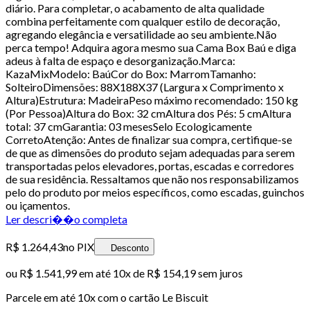
diário. Para completar, o acabamento de alta qualidade
combina perfeitamente com qualquer estilo de decoração,
agregando elegância e versatilidade ao seu ambiente.Não
perca tempo! Adquira agora mesmo sua Cama Box Baú e diga
adeus à falta de espaço e desorganização.Marca:
KazaMixModelo: BaúCor do Box: MarromTamanho:
SolteiroDimensões: 88X188X37 (Largura x Comprimento x
Altura)Estrutura: MadeiraPeso máximo recomendado: 150 kg
(Por Pessoa)Altura do Box: 32 cmAltura dos Pés: 5 cmAltura
total: 37 cmGarantia: 03 mesesSelo Ecologicamente
CorretoAtenção: Antes de finalizar sua compra, certifique-se
de que as dimensões do produto sejam adequadas para serem
transportadas pelos elevadores, portas, escadas e corredores
de sua residência. Ressaltamos que não nos responsabilizamos
pelo do produto por meios específicos, como escadas, guinchos
ou içamentos.
Ler descri��o completa
R$ 1.264,43
no PIX
Desconto
ou
R$ 1.541,99
em até
10x de R$ 154,19 sem juros
Parcele em até
10
x com o cartão
Le Biscuit