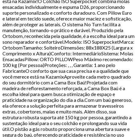
está na Kazamix!O Colchão ISO Superpocket combina molas
ensacadas individualmente e espuma D26, proporcionando
suporte personalizado e conforto duradouro. Com Pillow Euro
e lateral em tecido suede, oferece maior maciez e sofisticação,
além de proteger as laterais. O sistema No Turn facilita a
manutenção, tornando-o prático e durável. Produzido pela
Ortobom, reconhecida pela qualidade, é a escolha ideal para um
sono reparador e confortável.Modelo: ISO SuperpocketMarca:
OrtobomTamanho: SolteiroDimensões: 88x188X25 (Largura x
Comprimento x Altura)Conforto: IntermediárioSistema: Molas
EnsacadasPillow: ORTO PILLOWPeso Máximo recomendado:
100 kg (Por pessoa)Proteções: , , , Garantia: 1 ano pelo
FabricanteO conforto que sua casa precisa e a qualidade que
você merece está na KazamixAproveite cada metro quadrado
do seu dormitório com a Cama Box Baú!Projetada com
madeira de reflorestamento reforçada, a Cama Box Baú é a
escolha ideal para quem busca otimização de espaço e
praticidade na organização do dia a dia.Com um baú generoso,
ela oferece a solução perfeita para armazenar travesseiros
extras, cobertores, malas e muito mais. Além disso, sua
estrutura robusta suporta até 150 kg por pessoa, garantindo a
sustentação ideal para o seu colchão e prolongando sua vida
útil.O pistão a gás robusto proporciona uma abertura suave e
segura do baú, oferecendo praticidade e resistência no uso